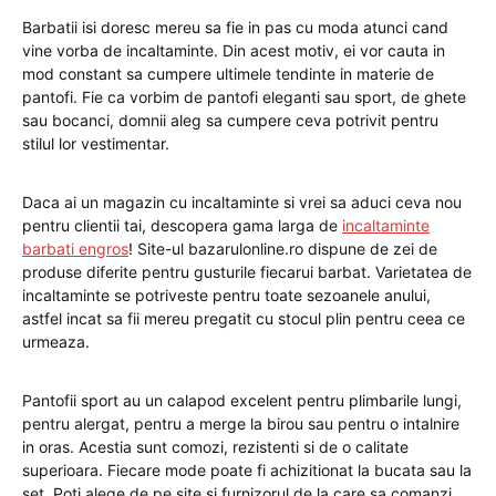
Barbatii isi doresc mereu sa fie in pas cu moda atunci cand
vine vorba de incaltaminte. Din acest motiv, ei vor cauta in
mod constant sa cumpere ultimele tendinte in materie de
pantofi. Fie ca vorbim de pantofi eleganti sau sport, de ghete
sau bocanci, domnii aleg sa cumpere ceva potrivit pentru
stilul lor vestimentar.
Daca ai un magazin cu incaltaminte si vrei sa aduci ceva nou
pentru clientii tai, descopera gama larga de
incaltaminte
barbati engros
! Site-ul bazarulonline.ro dispune de zei de
produse diferite pentru gusturile fiecarui barbat. Varietatea de
incaltaminte se potriveste pentru toate sezoanele anului,
astfel incat sa fii mereu pregatit cu stocul plin pentru ceea ce
urmeaza.
Pantofii sport au un calapod excelent pentru plimbarile lungi,
pentru alergat, pentru a merge la birou sau pentru o intalnire
in oras. Acestia sunt comozi, rezistenti si de o calitate
superioara. Fiecare mode poate fi achizitionat la bucata sau la
set. Poti alege de pe site si furnizorul de la care sa comanzi.