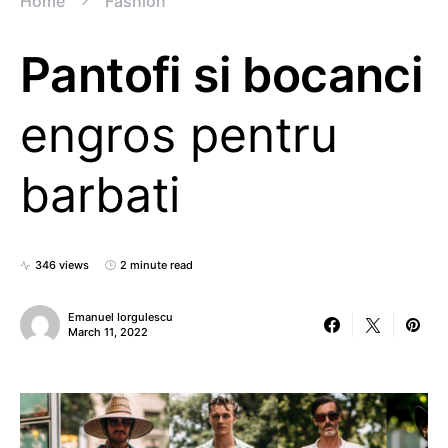
Home
Fashion
Pantofi si bocanci
engros pentru
barbati
346 views
2 minute read
Emanuel Iorgulescu
March 11, 2022