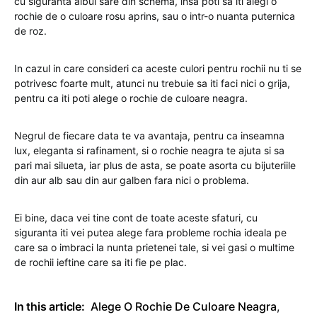
cu siguranta albul sare din schema, insa poti sa iti alegi o
rochie de o culoare rosu aprins, sau o intr-o nuanta puternica
de roz.
In cazul in care consideri ca aceste culori pentru rochii nu ti se
potrivesc foarte mult, atunci nu trebuie sa iti faci nici o grija,
pentru ca iti poti alege o rochie de culoare neagra.
Negrul de fiecare data te va avantaja, pentru ca inseamna
lux, eleganta si rafinament, si o rochie neagra te ajuta si sa
pari mai silueta, iar plus de asta, se poate asorta cu bijuteriile
din aur alb sau din aur galben fara nici o problema.
Ei bine, daca vei tine cont de toate aceste sfaturi, cu
siguranta iti vei putea alege fara probleme rochia ideala pe
care sa o imbraci la nunta prietenei tale, si vei gasi o multime
de rochii ieftine care sa iti fie pe plac.
In this article:
Alege O Rochie De Culoare Neagra
,