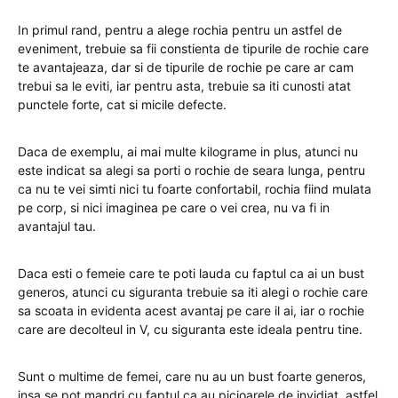
In primul rand, pentru a alege rochia pentru un astfel de
eveniment, trebuie sa fii constienta de tipurile de rochie care
te avantajeaza, dar si de tipurile de rochie pe care ar cam
trebui sa le eviti, iar pentru asta, trebuie sa iti cunosti atat
punctele forte, cat si micile defecte.
Daca de exemplu, ai mai multe kilograme in plus, atunci nu
este indicat sa alegi sa porti o rochie de seara lunga, pentru
ca nu te vei simti nici tu foarte confortabil, rochia fiind mulata
pe corp, si nici imaginea pe care o vei crea, nu va fi in
avantajul tau.
Daca esti o femeie care te poti lauda cu faptul ca ai un bust
generos, atunci cu siguranta trebuie sa iti alegi o rochie care
sa scoata in evidenta acest avantaj pe care il ai, iar o rochie
care are decolteul in V, cu siguranta este ideala pentru tine.
Sunt o multime de femei, care nu au un bust foarte generos,
insa se pot mandri cu faptul ca au picioarele de invidiat, astfel