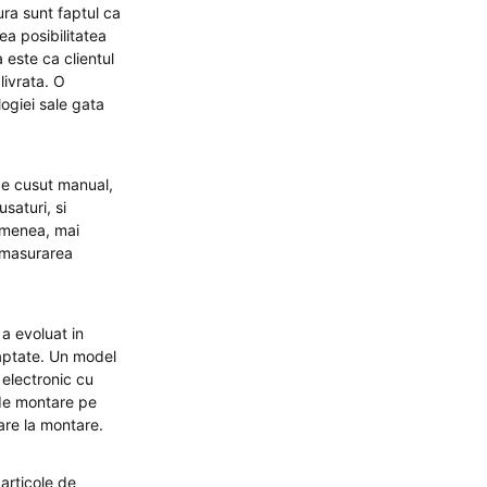
ura sunt faptul ca
ea posibilitatea
 este ca clientul
livrata. O
ogiei sale gata
de cusut manual,
saturi, si
semenea, mai
 masurarea
 a evoluat in
aptate. Un model
 electronic cu
i de montare pe
are la montare.
articole de