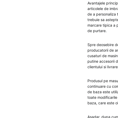
Avantajele princi
articolele de imbr
de a personaliza t
trebuie sa astept
marcare tipica a 
de purtare.
Spre deosebire de
producatorii de a
cusaturi de masin
putine accesorii 
clientului si livra
Produsul pe masura
continuare cu com
de baza este utili
toate modificarile
baza, care este o
Asadar, dupa cum 