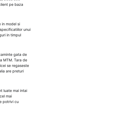
client pe baza
 in model si
pecificatiilor unui
guri in timpul
acaminte gata de
 la MTM. Tara de
icei se regaseste
lia are preturi
 luate mai intai
cel mai
 potrivi cu