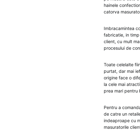
hainele confection
catorva masurator
Imbracamintea con
fabricatie, in tim
client, cu mult mai
procesului de con
Toate celelalte f
purtat, dar mai i
origine face o di
la cele mai atract
prea mari pentru 
Pentru a comanda 
de catre un retai
indeaproape cu ma
masuratorile clie