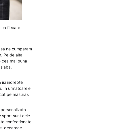
 ca fiecare
em sa ne cumparam
. Pe de alta
e cea mai buna
 slaba.
 isi indrepte
e. In urmatoarele
icat pe masura).
 personalizata
 sport sunt cele
nte confectionate
re, deoarece