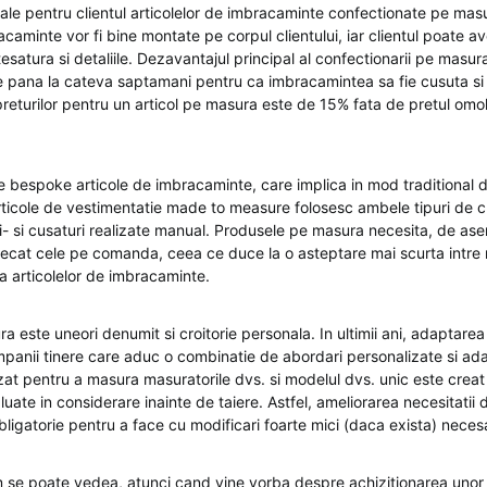
pale pentru clientul articolelor de imbracaminte confectionate pe mas
acaminte vor fi bine montate pe corpul clientului, iar clientul poate av
esatura si detaliile. Dezavantajul principal al confectionarii pe masura
e pana la cateva saptamani pentru ca imbracamintea sa fie cusuta si 
preturilor pentru un articol pe masura este de 15% fata de pretul omol
 bespoke articole de imbracaminte, care implica in mod traditional 
rticole de vestimentatie made to measure folosesc ambele tipuri de cu
i- si cusaturi realizate manual. Produsele pe masura necesita, de a
decat cele pe comanda, ceea ce duce la o asteptare mai scurta intre
rea articolelor de imbracaminte.
 este uneori denumit si croitorie personala. In ultimii ani, adaptarea
panii tinere care aduc o combinatie de abordari personalizate si ad
zat pentru a masura masuratorile dvs. si modelul dvs. unic este creat
 luate in considerare inainte de taiere. Astfel, ameliorarea necesitati
bligatorie pentru a face cu modificari foarte mici (daca exista) neces
se poate vedea, atunci cand vine vorba despre achizitionarea unor 