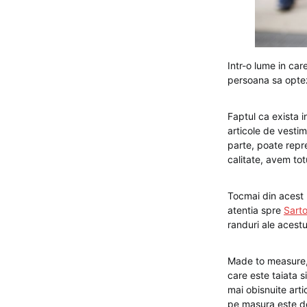
Intr-o lume in ca
persoana sa optez
Faptul ca exista 
articole de vesti
parte, poate repr
calitate, avem tot
Tocmai din acest m
atentia spre
Sarto
randuri ale acest
Made to measure, 
care este taiata 
mai obisnuite art
pe masura este de