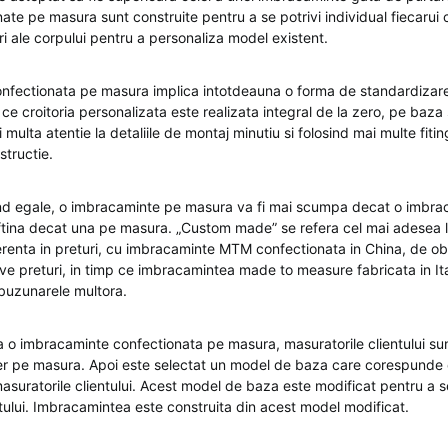
ate pe masura sunt construite pentru a se potrivi individual fiecarui 
i ale corpului pentru a personaliza model existent.
fectionata pe masura implica intotdeauna o forma de standardizare
p ce croitoria personalizata este realizata integral de la zero, pe baza s
 multa atentie la detaliile de montaj minutiu si folosind mai multe fitin
structie.
iind egale, o imbracaminte pe masura va fi mai scumpa decat o imbr
eftina decat una pe masura. „Custom made” se refera cel mai adesea
ferenta in preturi, cu imbracaminte MTM confectionata in China, de ob
ive preturi, in timp ce imbracamintea made to measure fabricata in Ita
buzunarele multora.
o imbracaminte confectionata pe masura, masuratorile clientului sunt
ler pe masura. Apoi este selectat un model de baza care corespunde 
suratorile clientului. Acest model de baza este modificat pentru a se
ntului. Imbracamintea este construita din acest model modificat.