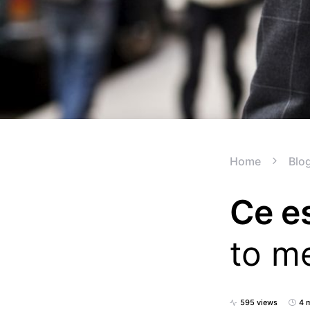
Home
Blo
Ce e
to m
595 views
4 