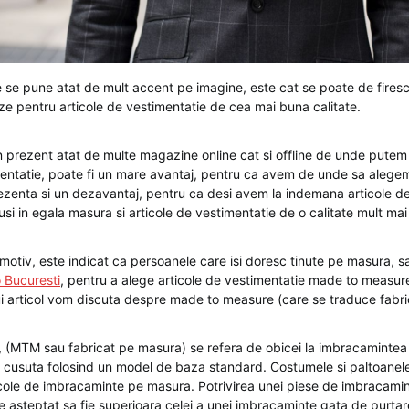
re se pune atat de mult accent pe imagine, este cat se poate de firesc
e pentru articole de vestimentatie de cea mai buna calitate.
in prezent atat de multe magazine online cat si offline de unde put
mentatie, poate fi un mare avantaj, pentru ca avem de unde sa alegem
ezenta si un dezavantaj, pentru ca desi avem la indemana articole d
usi in egala masura si articole de vestimentatie de o calitate mult mai
otiv, este indicat ca persoanele care isi doresc tinute pe masura, sa
 Bucuresti
, pentru a alege articole de vestimentatie made to measur
ui articol vom discuta despre made to measure (care se traduce fabr
(MTM sau fabricat pe masura) se refera de obicei la imbracamintea
si cusuta folosind un model de baza standard. Costumele si paltoanele
icole de imbracaminte pe masura. Potrivirea unei piese de imbracami
 asteptat sa fie superioara celei a unei imbracaminte gata de purta