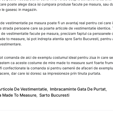
ecare poate alege daca isi cumpara produse facute pe masura, sau da
 le gasesc in magazin.
 de vestimentatie pe masura poate fi un avantaj real pentru cei care i
e strada persoane care sa poarte articole de vestimentatie identice. 
le de vestimentatie facute pe masura, precizam faptul ca persoanele c
ade to measure, isi pot indrepta atentia spre Sarto Bucuresti, pentr
 vestimentare.
 pot comanda de aici de exemplu costumul ideal pentru ziua in care se
oastem ca aceste costume de mire made to measure sunt foarte fru
fi confectionate la comanda si pentru oamenii de afaceri de exemplu,
acere, dar care isi doresc sa impresioneze prin tinuta purtata.
rticole De Vestimentatie
,
Imbracaminte Gata De Purtat
,
a Made To Measure
,
Sarto Bucuresti