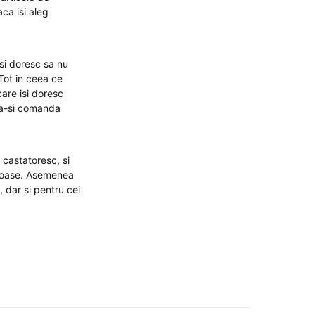
ca isi aleg
si doresc sa nu
Tot in ceea ce
are isi doresc
u a-si comanda
 castatoresc, si
moase. Asemenea
 dar si pentru cei