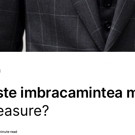
g
ste imbracamintea 
easure?
minute read