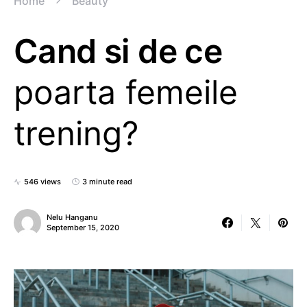
Home
Beauty
Cand si de ce
poarta femeile
trening?
546 views
3 minute read
Nelu Hanganu
September 15, 2020