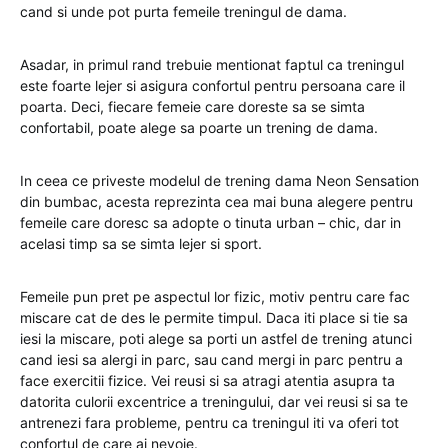
cand si unde pot purta femeile treningul de dama.
Asadar, in primul rand trebuie mentionat faptul ca treningul
este foarte lejer si asigura confortul pentru persoana care il
poarta. Deci, fiecare femeie care doreste sa se simta
confortabil, poate alege sa poarte un trening de dama.
In ceea ce priveste modelul de trening dama Neon Sensation
din bumbac, acesta reprezinta cea mai buna alegere pentru
femeile care doresc sa adopte o tinuta urban – chic, dar in
acelasi timp sa se simta lejer si sport.
Femeile pun pret pe aspectul lor fizic, motiv pentru care fac
miscare cat de des le permite timpul. Daca iti place si tie sa
iesi la miscare, poti alege sa porti un astfel de trening atunci
cand iesi sa alergi in parc, sau cand mergi in parc pentru a
face exercitii fizice. Vei reusi si sa atragi atentia asupra ta
datorita culorii excentrice a treningului, dar vei reusi si sa te
antrenezi fara probleme, pentru ca treningul iti va oferi tot
confortul de care ai nevoie.