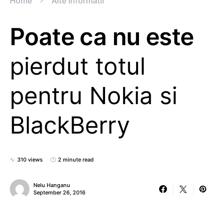
Home
Alte Informatii
Poate ca nu este
pierdut totul
pentru Nokia si
BlackBerry
310 views
2 minute read
Nelu Hanganu
September 26, 2016