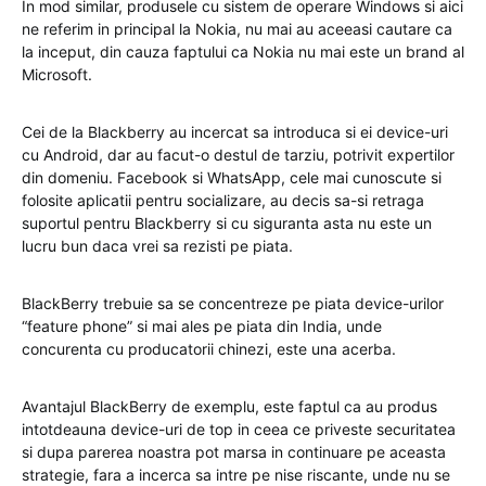
In mod similar, produsele cu sistem de operare Windows si aici
ne referim in principal la Nokia, nu mai au aceeasi cautare ca
la inceput, din cauza faptului ca Nokia nu mai este un brand al
Microsoft.
Cei de la Blackberry au incercat sa introduca si ei device-uri
cu Android, dar au facut-o destul de tarziu, potrivit expertilor
din domeniu. Facebook si WhatsApp, cele mai cunoscute si
folosite aplicatii pentru socializare, au decis sa-si retraga
suportul pentru Blackberry si cu siguranta asta nu este un
lucru bun daca vrei sa rezisti pe piata.
BlackBerry trebuie sa se concentreze pe piata device-urilor
“feature phone” si mai ales pe piata din India, unde
concurenta cu producatorii chinezi, este una acerba.
Avantajul BlackBerry de exemplu, este faptul ca au produs
intotdeauna device-uri de top in ceea ce priveste securitatea
si dupa parerea noastra pot marsa in continuare pe aceasta
strategie, fara a incerca sa intre pe nise riscante, unde nu se