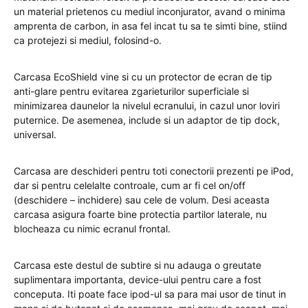
un material prietenos cu mediul inconjurator, avand o minima
amprenta de carbon, in asa fel incat tu sa te simti bine, stiind
ca protejezi si mediul, folosind-o.
Carcasa EcoShield vine si cu un protector de ecran de tip
anti-glare pentru evitarea zgarieturilor superficiale si
minimizarea daunelor la nivelul ecranului, in cazul unor loviri
puternice. De asemenea, include si un adaptor de tip dock,
universal.
Carcasa are deschideri pentru toti conectorii prezenti pe iPod,
dar si pentru celelalte controale, cum ar fi cel on/off
(deschidere – inchidere) sau cele de volum. Desi aceasta
carcasa asigura foarte bine protectia partilor laterale, nu
blocheaza cu nimic ecranul frontal.
Carcasa este destul de subtire si nu adauga o greutate
suplimentara importanta, device-ului pentru care a fost
conceputa. Iti poate face ipod-ul sa para mai usor de tinut in