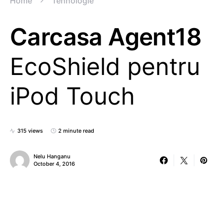
Home
Tehnologie
Carcasa Agent18
EcoShield pentru
iPod Touch
315 views
2 minute read
Nelu Hanganu
October 4, 2016