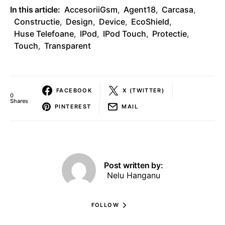
In this article:
AccesoriiGsm
,
Agent18
,
Carcasa
,
Constructie
,
Design
,
Device
,
EcoShield
,
Huse Telefoane
,
IPod
,
IPod Touch
,
Protectie
,
Touch
,
Transparent
FACEBOOK
X (TWITTER)
0
Shares
PINTEREST
MAIL
Post written by:
Nelu Hanganu
FOLLOW