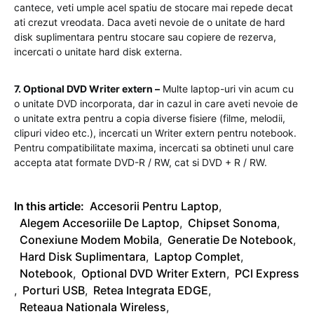
cantece, veti umple acel spatiu de stocare mai repede decat
ati crezut vreodata. Daca aveti nevoie de o unitate de hard
disk suplimentara pentru stocare sau copiere de rezerva,
incercati o unitate hard disk externa.
7. Optional DVD Writer extern –
Multe laptop-uri vin acum cu
o unitate DVD incorporata, dar in cazul in care aveti nevoie de
o unitate extra pentru a copia diverse fisiere (filme, melodii,
clipuri video etc.), incercati un Writer extern pentru notebook.
Pentru compatibilitate maxima, incercati sa obtineti unul care
accepta atat formate DVD-R / RW, cat si DVD + R / RW.
In this article:
Accesorii Pentru Laptop
,
Alegem Accesoriile De Laptop
,
Chipset Sonoma
,
Conexiune Modem Mobila
,
Generatie De Notebook
,
Hard Disk Suplimentara
,
Laptop Complet
,
Notebook
,
Optional DVD Writer Extern
,
PCI Express
,
Porturi USB
,
Retea Integrata EDGE
,
Reteaua Nationala Wireless
,