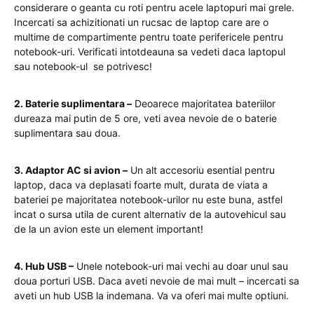
considerare o geanta cu roti pentru acele laptopuri mai grele.
Incercati sa achizitionati un rucsac de laptop care are o
multime de compartimente pentru toate perifericele pentru
notebook-uri. Verificati intotdeauna sa vedeti daca laptopul
sau notebook-ul se potrivesc!
2. Baterie suplimentara –
Deoarece majoritatea bateriilor
dureaza mai putin de 5 ore, veti avea nevoie de o baterie
suplimentara sau doua.
3. Adaptor AC si avion –
Un alt accesoriu esential pentru
laptop, daca va deplasati foarte mult, durata de viata a
bateriei pe majoritatea notebook-urilor nu este buna, astfel
incat o sursa utila de curent alternativ de la autovehicul sau
de la un avion este un element important!
4. Hub USB –
Unele notebook-uri mai vechi au doar unul sau
doua porturi USB. Daca aveti nevoie de mai mult – incercati sa
aveti un hub USB la indemana. Va va oferi mai multe optiuni.