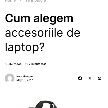
Home
Tehnologie
Cum alegem
accesoriile de
laptop?
359 views
2 minute read
Nelu Hanganu
May 10, 2017