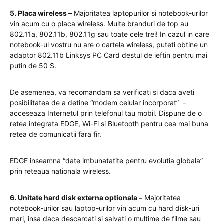
5. Placa wireless –
Majoritatea laptopurilor si notebook-urilor
vin acum cu o placa wireless. Multe branduri de top au
802.11a, 802.11b, 802.11g sau toate cele trei! In cazul in care
notebook-ul vostru nu are o cartela wireless, puteti obtine un
adaptor 802.11b Linksys PC Card destul de ieftin pentru mai
putin de 50 $.
De asemenea, va recomandam sa verificati si daca aveti
posibilitatea de a detine “modem celular incorporat” –
acceseaza Internetul prin telefonul tau mobil. Dispune de o
retea integrata EDGE, Wi-Fi si Bluetooth pentru cea mai buna
retea de comunicatii fara fir.
EDGE inseamna “date imbunatatite pentru evolutia globala”
prin reteaua nationala wireless.
6. Unitate hard disk externa optionala –
Majoritatea
notebook-urilor sau laptop-urilor vin acum cu hard disk-uri
mari, insa daca descarcati si salvati o multime de filme sau