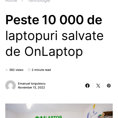
Home
Tehnologie
Peste 10 000 de
laptopuri salvate
de OnLaptop
382 views
2 minute read
Emanuel Iorgulescu
November 13, 2022