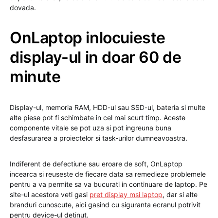
dovada.
OnLaptop inlocuieste
display-ul in doar 60 de
minute
Display-ul, memoria RAM, HDD-ul sau SSD-ul, bateria si multe
alte piese pot fi schimbate in cel mai scurt timp. Aceste
componente vitale se pot uza si pot ingreuna buna
desfasurarea a proiectelor si task-urilor dumneavoastra.
Indiferent de defectiune sau eroare de soft, OnLaptop
incearca si reuseste de fiecare data sa remedieze problemele
pentru a va permite sa va bucurati in continuare de laptop. Pe
site-ul acestora veti gasi
pret display msi laptop
, dar si alte
branduri cunoscute, aici gasind cu siguranta ecranul potrivit
pentru device-ul detinut.