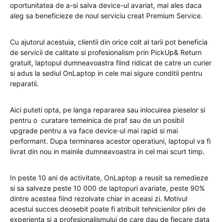
oportunitatea de a-si salva device-ul avariat, mai ales daca
aleg sa beneficieze de noul serviciu creat Premium Service.
Cu ajutorul acestuia, clientii din orice colt al tarii pot beneficia
de servicii de calitate si profesionalism prin PickUp& Return
gratuit, laptopul dumneavoastra fiind ridicat de catre un curier
si adus la sediul OnLaptop in cele mai sigure conditii pentru
reparatii.
Aici puteti opta, pe langa repararea sau inlocuirea pieselor si
pentru o curatare temeinica de praf sau de un posibil
upgrade pentru a va face device-ul mai rapid si mai
performant. Dupa terminarea acestor operatiuni, laptopul va fi
livrat din nou in mainile dumneavoastra in cel mai scurt timp.
In peste 10 ani de activitate, OnLaptop a reusit sa remedieze
si sa salveze peste 10 000 de laptopuri avariate, peste 90%
dintre acestea fiind rezolvate chiar in aceasi zi. Motivul
acestui succes deosebit poate fi atribuit tehnicienilor plini de
experienta si a profesionalismului de care dau de fiecare data