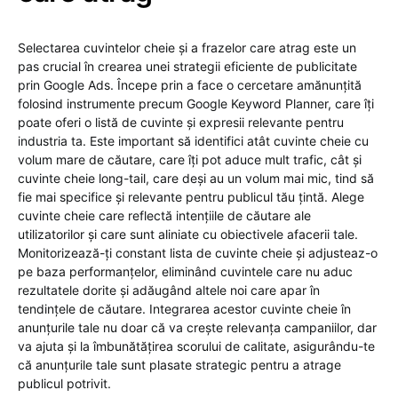
Selectarea cuvintelor cheie și a frazelor care atrag este un
pas crucial în crearea unei strategii eficiente de publicitate
prin Google Ads. Începe prin a face o cercetare amănunțită
folosind instrumente precum Google Keyword Planner, care îți
poate oferi o listă de cuvinte și expresii relevante pentru
industria ta. Este important să identifici atât cuvinte cheie cu
volum mare de căutare, care îți pot aduce mult trafic, cât și
cuvinte cheie long-tail, care deși au un volum mai mic, tind să
fie mai specifice și relevante pentru publicul tău țintă. Alege
cuvinte cheie care reflectă intențiile de căutare ale
utilizatorilor și care sunt aliniate cu obiectivele afacerii tale.
Monitorizează-ți constant lista de cuvinte cheie și adjusteaz-o
pe baza performanțelor, eliminând cuvintele care nu aduc
rezultatele dorite și adăugând altele noi care apar în
tendințele de căutare. Integrarea acestor cuvinte cheie în
anunțurile tale nu doar că va crește relevanța campaniilor, dar
va ajuta și la îmbunătățirea scorului de calitate, asigurându-te
că anunțurile tale sunt plasate strategic pentru a atrage
publicul potrivit.