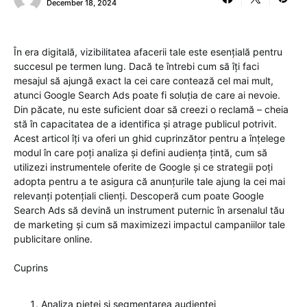
December 18, 2024
În era digitală, vizibilitatea afacerii tale este esențială pentru
succesul pe termen lung. Dacă te întrebi cum să îți faci
mesajul să ajungă exact la cei care contează cel mai mult,
atunci Google Search Ads poate fi soluția de care ai nevoie.
Din păcate, nu este suficient doar să creezi o reclamă – cheia
stă în capacitatea de a identifica și atrage publicul potrivit.
Acest articol îți va oferi un ghid cuprinzător pentru a înțelege
modul în care poți analiza și defini audiența țintă, cum să
utilizezi instrumentele oferite de Google și ce strategii poți
adopta pentru a te asigura că anunțurile tale ajung la cei mai
relevanți potențiali clienți. Descoperă cum poate Google
Search Ads să devină un instrument puternic în arsenalul tău
de marketing și cum să maximizezi impactul campaniilor tale
publicitare online.
Cuprins
Analiza pieței și segmentarea audienței