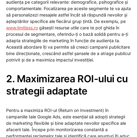
audiența pe categorii relevante: demografice, psihografice și
comportamentale. Focalizarea pe aceste segmente te va ajuta
să personalizezi mesajele astfel încât să răspundă nevoilor și
așteptărilor specifice ale fiecărui grup țintă. De exemplu, pe
www.limitless.ro
găsești resurse utile care te pot ghida în
procesul de segmentare, oferindu-ți o bază solidă pentru a-ți
adapta strategiile de marketing în funcție de audiența ta.
Această abordare îți va permite să creezi campanii publicitare
bine direcționate, crescând astfel șansele de a atrage publicul
potrivit și de a maximiza impactul investiției.
2. Maximizarea ROI-ului cu
strategii adaptate
Pentru a maximiza ROI-ul (Return on Investment) în
campaniile tale Google Ads, este esențial să adopți strategii
de marketing flexibile și bine adaptate nevoilor specifice ale
afacerii tale. Începe prin monitorizarea constantă a
performanței reclamelor tale și identifică care anunțuri îți aduc