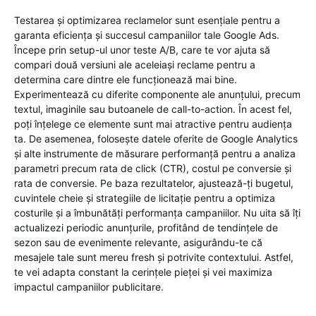
Testarea și optimizarea reclamelor sunt esențiale pentru a
garanta eficiența și succesul campaniilor tale Google Ads.
Începe prin setup-ul unor teste A/B, care te vor ajuta să
compari două versiuni ale aceleiași reclame pentru a
determina care dintre ele funcționează mai bine.
Experimentează cu diferite componente ale anunțului, precum
textul, imaginile sau butoanele de call-to-action. În acest fel,
poți înțelege ce elemente sunt mai atractive pentru audiența
ta. De asemenea, folosește datele oferite de Google Analytics
și alte instrumente de măsurare performanță pentru a analiza
parametri precum rata de click (CTR), costul pe conversie și
rata de conversie. Pe baza rezultatelor, ajustează-ți bugetul,
cuvintele cheie și strategiile de licitație pentru a optimiza
costurile și a îmbunătăți performanța campaniilor. Nu uita să îți
actualizezi periodic anunțurile, profitând de tendințele de
sezon sau de evenimente relevante, asigurându-te că
mesajele tale sunt mereu fresh și potrivite contextului. Astfel,
te vei adapta constant la cerințele pieței și vei maximiza
impactul campaniilor publicitare.