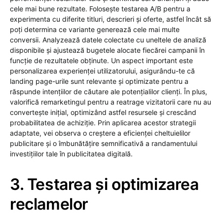
cele mai bune rezultate. Folosește testarea A/B pentru a
experimenta cu diferite titluri, descrieri și oferte, astfel încât să
poți determina ce variante generează cele mai multe
conversii. Analyzează datele colectate cu uneltele de analiză
disponibile și ajustează bugetele alocate fiecărei campanii în
funcție de rezultatele obținute. Un aspect important este
personalizarea experienței utilizatorului, asigurându-te că
landing page-urile sunt relevante și optimizate pentru a
răspunde intențiilor de căutare ale potențialilor clienți. În plus,
valorifică remarketingul pentru a reatrage vizitatorii care nu au
convertește inițial, optimizând astfel resursele și crescând
probabilitatea de achiziție. Prin aplicarea acestor strategii
adaptate, vei observa o creștere a eficienței cheltuielilor
publicitare și o îmbunătățire semnificativă a randamentului
investițiilor tale în publicitatea digitală.
3. Testarea și optimizarea
reclamelor