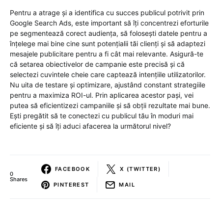
Pentru a atrage și a identifica cu succes publicul potrivit prin
Google Search Ads, este important să îți concentrezi eforturile
pe segmentează corect audiența, să folosești datele pentru a
înțelege mai bine cine sunt potențialii tăi clienți și să adaptezi
mesajele publicitare pentru a fi cât mai relevante. Asigură-te
că setarea obiectivelor de campanie este precisă și că
selectezi cuvintele cheie care captează intențiile utilizatorilor.
Nu uita de testare și optimizare, ajustând constant strategiile
pentru a maximiza ROI-ul. Prin aplicarea acestor pași, vei
putea să eficientizezi campaniile și să obții rezultate mai bune.
Ești pregătit să te conectezi cu publicul tău în moduri mai
eficiente și să îți aduci afacerea la următorul nivel?
FACEBOOK
X (TWITTER)
0
Shares
PINTEREST
MAIL