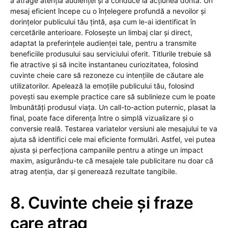
a atrage atenția audienței și a conduce la acțiunea dorită. Un
mesaj eficient începe cu o înțelegere profundă a nevoilor și
dorințelor publicului tău țintă, așa cum le-ai identificat în
cercetările anterioare. Folosește un limbaj clar și direct,
adaptat la preferințele audienței tale, pentru a transmite
beneficiile produsului sau serviciului oferit. Titlurile trebuie să
fie atractive și să incite instantaneu curiozitatea, folosind
cuvinte cheie care să rezoneze cu intențiile de căutare ale
utilizatorilor. Apelează la emoțiile publicului tău, folosind
povești sau exemple practice care să sublinieze cum le poate
îmbunătăți produsul viața. Un call-to-action puternic, plasat la
final, poate face diferența între o simplă vizualizare și o
conversie reală. Testarea variatelor versiuni ale mesajului te va
ajuta să identifici cele mai eficiente formulări. Astfel, vei putea
ajusta și perfecționa campaniile pentru a atinge un impact
maxim, asigurându-te că mesajele tale publicitare nu doar că
atrag atenția, dar și generează rezultate tangibile.
8. Cuvinte cheie și fraze
care atrag