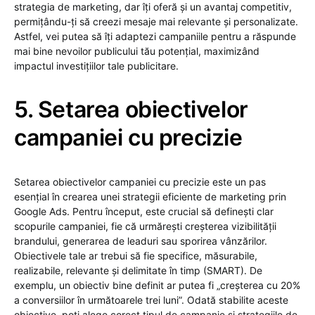
strategia de marketing, dar îți oferă și un avantaj competitiv,
permițându-ți să creezi mesaje mai relevante și personalizate.
Astfel, vei putea să îți adaptezi campaniile pentru a răspunde
mai bine nevoilor publicului tău potențial, maximizând
impactul investițiilor tale publicitare.
5. Setarea obiectivelor
campaniei cu precizie
Setarea obiectivelor campaniei cu precizie este un pas
esențial în crearea unei strategii eficiente de marketing prin
Google Ads. Pentru început, este crucial să definești clar
scopurile campaniei, fie că urmărești creșterea vizibilității
brandului, generarea de leaduri sau sporirea vânzărilor.
Obiectivele tale ar trebui să fie specifice, măsurabile,
realizabile, relevante și delimitate în timp (SMART). De
exemplu, un obiectiv bine definit ar putea fi „creșterea cu 20%
a conversiilor în următoarele trei luni”. Odată stabilite aceste
obiective, poți alege corect tipul de campanie și strategiile de