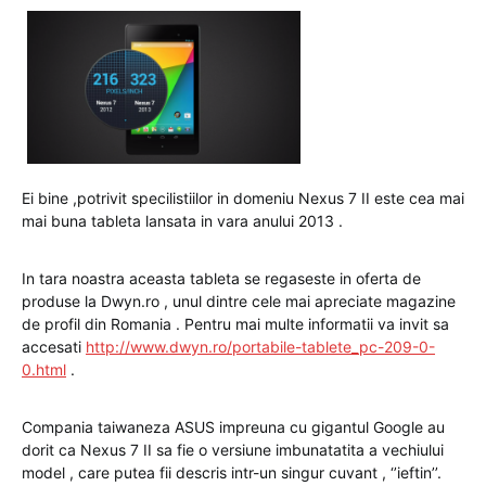
Ei bine ,potrivit specilistiilor in domeniu Nexus 7 II este cea mai
mai buna tableta lansata in vara anului 2013 .
In tara noastra aceasta tableta se regaseste in oferta de
produse la Dwyn.ro , unul dintre cele mai apreciate magazine
de profil din Romania . Pentru mai multe informatii va invit sa
accesati
http://www.dwyn.ro/portabile-tablete_pc-209-0-
0.html
.
Compania taiwaneza ASUS impreuna cu gigantul Google au
dorit ca Nexus 7 II sa fie o versiune imbunatatita a vechiului
model , care putea fii descris intr-un singur cuvant , ‘’ieftin’’.