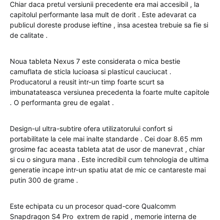
Chiar daca pretul versiunii precedente era mai accesibil , la
capitolul performante lasa mult de dorit . Este adevarat ca
publicul doreste produse ieftine , insa acestea trebuie sa fie si
de calitate .
Noua tableta Nexus 7 este considerata o mica bestie
camuflata de sticla lucioasa si plasticul cauciucat .
Producatorul a reusit intr-un timp foarte scurt sa
imbunatateasca versiunea precedenta la foarte multe capitole
. O performanta greu de egalat .
Design-ul ultra-subtire ofera utilizatorului confort si
portabilitate la cele mai inalte standarde . Cei doar 8.65 mm
grosime fac aceasta tableta atat de usor de manevrat , chiar
si cu o singura mana . Este incredibil cum tehnologia de ultima
generatie incape intr-un spatiu atat de mic ce cantareste mai
putin 300 de grame .
Este echipata cu un procesor quad-core Qualcomm
Snapdragon S4 Pro extrem de rapid , memorie interna de