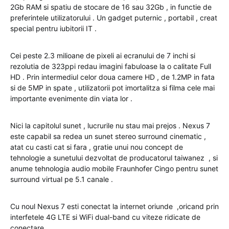
2Gb RAM si spatiu de stocare de 16 sau 32Gb , in functie de
preferintele utilizatorului . Un gadget puternic , portabil , creat
special pentru iubitorii IT .
Cei peste 2.3 milioane de pixeli ai ecranului de 7 inchi si
rezolutia de 323ppi redau imagini fabuloase la o calitate Full
HD . Prin intermediul celor doua camere HD , de 1.2MP in fata
si de 5MP in spate , utilizatorii pot imortalitza si filma cele mai
importante evenimente din viata lor .
Nici la capitolul sunet , lucrurile nu stau mai prejos . Nexus 7
este capabil sa redea un sunet stereo surround cinematic ,
atat cu casti cat si fara , gratie unui nou concept de
tehnologie a sunetului dezvoltat de producatorul taiwanez , si
anume tehnologia audio mobile Fraunhofer Cingo pentru sunet
surround virtual pe 5.1 canale .
Cu noul Nexus 7 esti conectat la internet oriunde ,oricand prin
interfetele 4G LTE si WiFi dual-band cu viteze ridicate de
conectare .