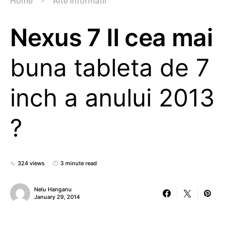
Home
Alte Informatii
Nexus 7 II cea mai
buna tableta de 7
inch a anului 2013
?
324 views
3 minute read
Nelu Hanganu
January 29, 2014