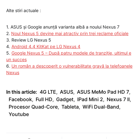
Alte stiri actuale :
1. ASUS și Google anunță varianta albă a noului Nexus 7
2.
Noul Nexus 5 devine mai atractiv prin trei reclame oficiale
3. Review LG Nexus 5
4.
Android 4.4 KitKat pe LG Nexus 4
5.
Google Nexus 5 – După patru modele de tranziţie, ultimul e
un succes
6.
Un român a descoperit o vulnerabilitate gravă la telefoanele
Nexus
In this article:
4G LTE
,
ASUS
,
ASUS MeMo Pad HD 7
,
Facebook
,
Full HD
,
Gadget
,
IPad Mini 2
,
Nexus 7 II
,
Procesor Quad-Core
,
Tableta
,
WiFi Dual-Band
,
Youtube