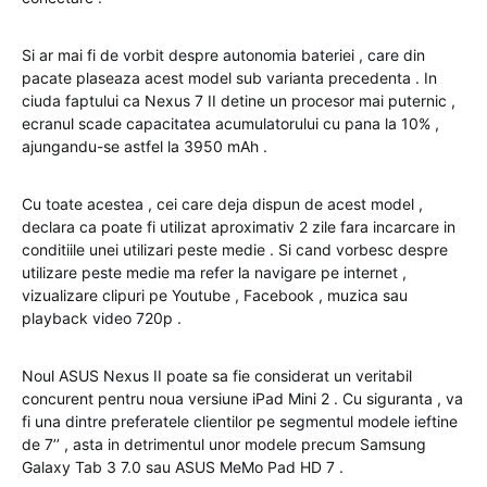
Si ar mai fi de vorbit despre autonomia bateriei , care din
pacate plaseaza acest model sub varianta precedenta . In
ciuda faptului ca Nexus 7 II detine un procesor mai puternic ,
ecranul scade capacitatea acumulatorului cu pana la 10% ,
ajungandu-se astfel la 3950 mAh .
Cu toate acestea , cei care deja dispun de acest model ,
declara ca poate fi utilizat aproximativ 2 zile fara incarcare in
conditiile unei utilizari peste medie . Si cand vorbesc despre
utilizare peste medie ma refer la navigare pe internet ,
vizualizare clipuri pe Youtube , Facebook , muzica sau
playback video 720p .
Noul ASUS Nexus II poate sa fie considerat un veritabil
concurent pentru noua versiune iPad Mini 2 . Cu siguranta , va
fi una dintre preferatele clientilor pe segmentul modele ieftine
de 7’’ , asta in detrimentul unor modele precum Samsung
Galaxy Tab 3 7.0 sau ASUS MeMo Pad HD 7 .