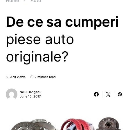
Home
Auto
De ce sa cumperi
piese auto
originale?
379 views
2 minute read
Nelu Hanganu
June 15, 2017