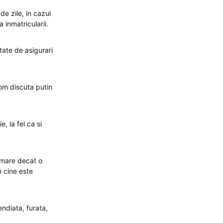
de zile, in cazul
inmatricularii.
tate de asigurari
om discuta putin
, la fel ca si
 mare decat o
m cine este
endiata, furata,