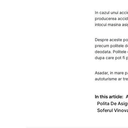
In cazul unui acc
producerea accide
inlocui masina asi
Despre aceste poli
precum politele d
deodata. Politele
dupa care pot fi p
Asadar, in mare pa
autoturisme ar tr
In this article:
Polita De Asi
Soferul Vinova