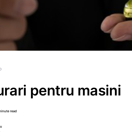
o
rari pentru masini
minute read
nu
8