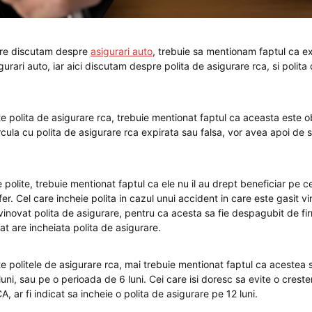
are discutam despre
asigurari auto
, trebuie sa mentionam faptul ca ex
gurari auto, iar aici discutam despre polita de asigurare rca, si polita
e polita de asigurare rca, trebuie mentionat faptul ca aceasta este obl
ircula cu polita de asigurare rca expirata sau falsa, vor avea apoi de s
e polite, trebuie mentionat faptul ca ele nu il au drept beneficiar pe c
ofer. Cel care incheie polita in cazul unui accident in care este gasit vi
vinovat polita de asigurare, pentru ca acesta sa fie despagubit de fir
at are incheiata polita de asigurare.
te politele de asigurare rca, mai trebuie mentionat faptul ca acestea 
uni, sau pe o perioada de 6 luni. Cei care isi doresc sa evite o crester
A, ar fi indicat sa incheie o polita de asigurare pe 12 luni.