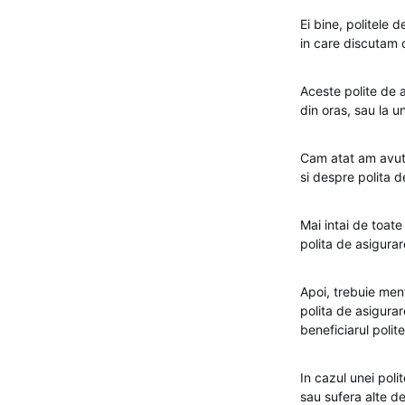
Ei bine, politele d
in care discutam 
Aceste polite de a
din oras, sau la u
Cam atat am avut 
si despre polita 
Mai intai de toate
polita de asigurar
Apoi, trebuie men
polita de asigura
beneficiarul polite
In cazul unei poli
sau sufera alte de