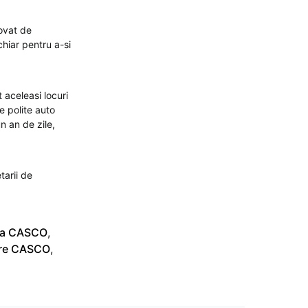
novat de
hiar pentru a-si
 aceleasi locuri
e polite auto
n an de zile,
tarii de
ta CASCO
,
are CASCO
,