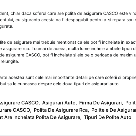
ident, chiar daca soferul care are polita de asigurare CASCO este vi
ntului, cu siguranta acesta va fi despagubit pentru a-si repara sau c
gurata.
te de asigurare mai trebuie mentionat ca ele pot fi incheiate in exact
e asigurare rca. Tocmai de aceea, multa lume incheie ambele tipuri d
 de asigurare CASCO, pot fi incheiate si ele pe o perioada de maxim u
relungite.
rte acestea sunt cele mai importante detalii pe care soferii si proprie
ebui sa le cunoasca despre cele doua tipuri de asigurari auto.
Asigurare CASCO
,
Asigurari Auto
,
Firma De Asigurari
,
Poli
gurare CASCO
,
Polita De Asigurare Rca
,
Politele De Asigur
t Are Incheiata Polita De Asigurare
,
Tipuri De Polite Auto