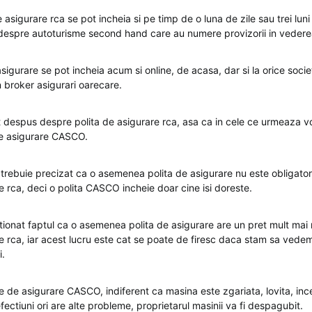
e asigurare rca se pot incheia si pe timp de o luna de zile sau trei luni 
despre autoturisme second hand care au numere provizorii in vederea 
sigurare se pot incheia acum si online, de acasa, dar si la orice socie
n broker asigurari oarecare.
despus despre polita de asigurare rca, asa ca in cele ce urmeaza v
de asigurare CASCO.
 trebuie precizat ca o asemenea polita de asigurare nu este obligatorie
e rca, deci o polita CASCO incheie doar cine isi doreste.
tionat faptul ca o asemenea polita de asigurare are un pret mult mai
re rca, iar acest lucru este cat se poate de firesc daca stam sa vede
i.
te de asigurare CASCO, indiferent ca masina este zgariata, lovita, inc
fectiuni ori are alte probleme, proprietarul masinii va fi despagubit.