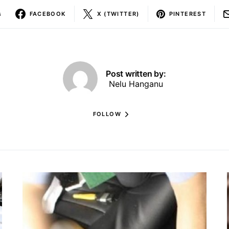
s
FACEBOOK
X (TWITTER)
PINTEREST
Post written by:
Nelu Hanganu
FOLLOW