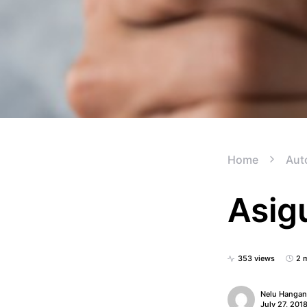
Home
Aut
Asigu
353 views
2 
Nelu Hanga
July 27, 201