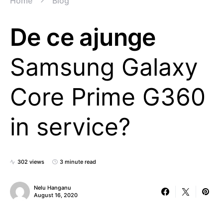
Home
Blog
De ce ajunge
Samsung Galaxy
Core Prime G360
in service?
302 views
3 minute read
Nelu Hanganu
August 16, 2020