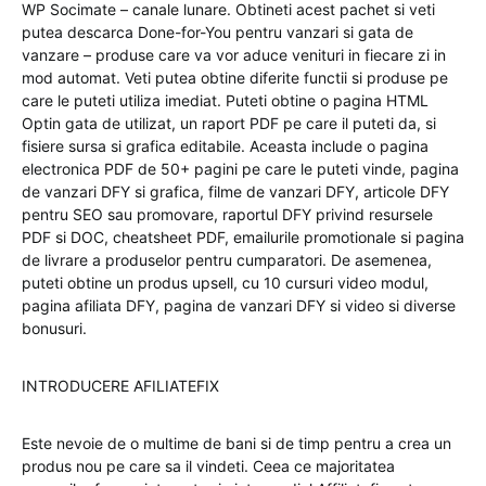
WP Socimate – canale lunare. Obtineti acest pachet si veti
putea descarca Done-for-You pentru vanzari si gata de
vanzare – produse care va vor aduce venituri in fiecare zi in
mod automat. Veti putea obtine diferite functii si produse pe
care le puteti utiliza imediat. Puteti obtine o pagina HTML
Optin gata de utilizat, un raport PDF pe care il puteti da, si
fisiere sursa si grafica editabile. Aceasta include o pagina
electronica PDF de 50+ pagini pe care le puteti vinde, pagina
de vanzari DFY si grafica, filme de vanzari DFY, articole DFY
pentru SEO sau promovare, raportul DFY privind resursele
PDF si DOC, cheatsheet PDF, emailurile promotionale si pagina
de livrare a produselor pentru cumparatori. De asemenea,
puteti obtine un produs upsell, cu 10 cursuri video modul,
pagina afiliata DFY, pagina de vanzari DFY si video si diverse
bonusuri.
INTRODUCERE AFILIATEFIX
Este nevoie de o multime de bani si de timp pentru a crea un
produs nou pe care sa il vindeti. Ceea ce majoritatea