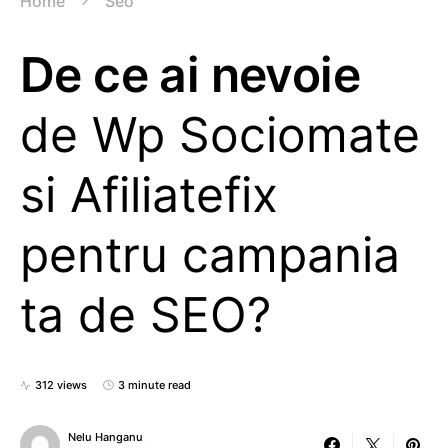
Home
Seo
De ce ai nevoie
de Wp Sociomate
si Afiliatefix
pentru campania
ta de SEO?
312 views
3 minute read
Nelu Hanganu