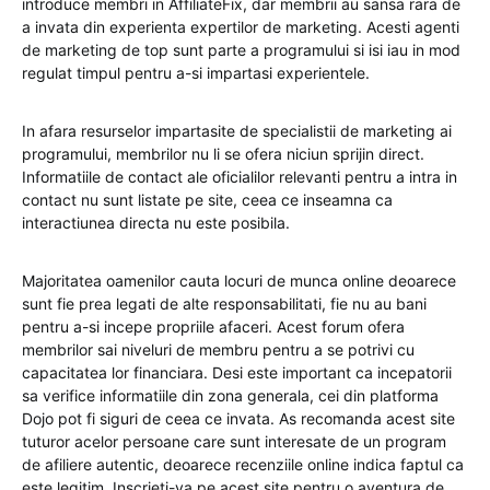
introduce membri in AffiliateFix, dar membrii au sansa rara de
a invata din experienta expertilor de marketing. Acesti agenti
de marketing de top sunt parte a programului si isi iau in mod
regulat timpul pentru a-si impartasi experientele.
In afara resurselor impartasite de specialistii de marketing ai
programului, membrilor nu li se ofera niciun sprijin direct.
Informatiile de contact ale oficialilor relevanti pentru a intra in
contact nu sunt listate pe site, ceea ce inseamna ca
interactiunea directa nu este posibila.
Majoritatea oamenilor cauta locuri de munca online deoarece
sunt fie prea legati de alte responsabilitati, fie nu au bani
pentru a-si incepe propriile afaceri. Acest forum ofera
membrilor sai niveluri de membru pentru a se potrivi cu
capacitatea lor financiara. Desi este important ca incepatorii
sa verifice informatiile din zona generala, cei din platforma
Dojo pot fi siguri de ceea ce invata. As recomanda acest site
tuturor acelor persoane care sunt interesate de un program
de afiliere autentic, deoarece recenziile online indica faptul ca
este legitim. Inscrieti-va pe acest site pentru o aventura de