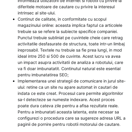
informeaza utilizatorii de internet si robotii cu privire la
diferitele motoare de cautare cu privire la interesul
intrinsec al site-ului.
Continut de calitate, in conformitate cu scopul
magazinului online: aceasta implica faptul ca articolele
trebuie sa se refere la subiecte specifice companiei.
Punctul trebuie subliniat pe cuvintele cheie care retrag
activitatile desfasurate de structura, toate intr-un limbaj
ireprosabil. Textele nu trebuie sa fie prea lungi, in mod
ideal intre 250 si 500 de cuvinte. Acest lucru va avea
un impact asupra activitatii de analiza a robotului, care
va fi doar imbunatatit. Continutul natural este esential
pentru imbunatatirea SEO;
Implementarea unei strategii de comunicare in jurul site-
ului: retine ca un site nu apare automat in cautari de
indata ce este creat. Procesul care permite algoritmilor
sa-l detecteze se numeste indexare. Acest proces
poate dura cateva zile pentru a afisa rezultate reale.
Pentru a imbunatati aceasta latenta, este necesar sa
configurezi o procedura care sa sugereze adresa URL a
paginii de pornire pentru robotii motorului de cautare.