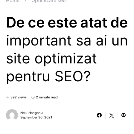
Home
Optimizare seo
De ce este atat de
important sa ai un
site optimizat
pentru SEO?
392 views
2 minute read
Nelu Hanganu
September 30, 2021