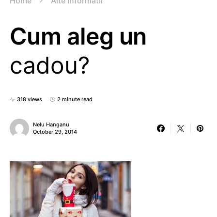
Home
Alte Informatii
Cum aleg un
cadou?
318 views
2 minute read
Nelu Hanganu
October 29, 2014