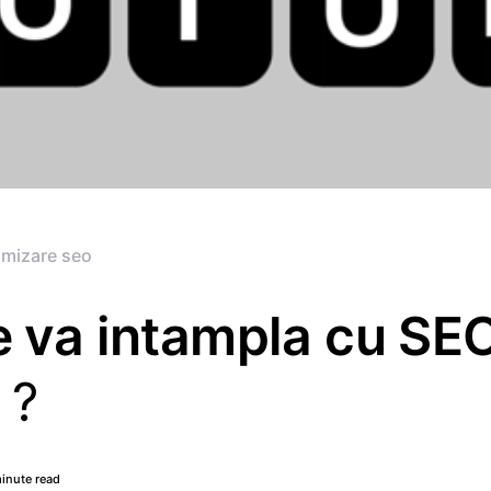
imizare seo
e va intampla cu SEO
 ?
inute read