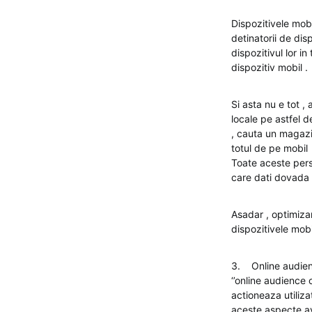
Dispozitivele mob
detinatorii de di
dispozitivul lor in
dispozitiv mobil .
Si asta nu e tot 
locale pe astfel 
, cauta un magazi
totul de pe mobil 
Toate aceste pers
care dati dovada
Asadar , optimiza
dispozitivele mob
3. Online audienc
‘’online audience 
actioneaza utiliza
aceste aspecte av