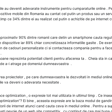
ile au devenit adevarate instrumente pentru cumparaturile online . P
spozitive mobile din Romania au cantat cel putin un produs sau un ser
 timp ce 34% dintre ei au realizat cel putin o achizitie de pe internet c
, aproximativ 90% dintre romanii care detin un smartphone cauta regula
de dispozitive iar 89% chiar concretizeaza informatiile gasite . De ex
n de cadouri personalizate ci si contacteaza compania pentru a fac
.
oane reprezinta potentiali clienti pentru afacerea ta . Cheia sta in c
 de a-i atrage pe domeniul dumneavoastra .
rea proiectelor , pe care dumneavoastra le dezvoltati in mediul online
ile va deveni o adevarata necesitate .
e optimization , o expresie tot mai utilizata in ultimul timp . Ce ins
optimization’’? Ei bine , aceasta expresie are la baza modul de gandire 
torii de internet atunci cand cauta ceva in mediul online . Pentru a s
eti nevoie de un web site competitiv , cu continut de cea mai buna ca