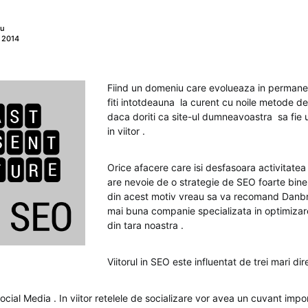
nu
 2014
Fiind un domeniu care evolueaza in permanent
fiti intotdeauna la curent cu noile metode d
daca doriti ca site-ul dumneavoastra sa fie 
in viitor .
Orice afacere care isi desfasoara activitatea 
are nevoie de o strategie de SEO foarte bine
din acest motiv vreau sa va recomand Danb
mai buna companie specializata in optimizare
din tara noastra .
Viitorul in SEO este influentat de trei mari dire
cial Media . In viitor retelele de socializare vor avea un cuvant impo