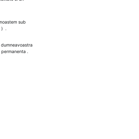
cunoastem sub
 ) .
tii dumneavoastra
in permanenta .