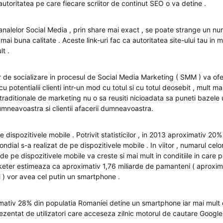
utoritatea pe care fiecare scriitor de continut SEO o va detine .
canalelor Social Media , prin share mai exact , se poate strange un n
 mai buna calitate . Aceste link-uri fac ca autoritatea site-ului tau in 
t .
or de socializare in procesul de Social Media Marketing ( SMM ) va ofe
u potentialii clienti intr-un mod cu totul si cu totul deosebit , mult ma
aditionale de marketing nu o sa reusiti nicioadata sa puneti bazele un
umneavoastra si clientii afacerii dumneavoastra.
e dispozitivele mobile . Potrivit statisticilor , in 2013 aproximativ 20%
mondial s-a realizat de pe dispozitivele mobile . In viitor , numarul cel
de pe dispozitivele mobile va creste si mai mult in conditiile in care p
eter estimeaza ca aproximativ 1,76 miliarde de pamanteni ( aproxim
i ) vor avea cel putin un smartphone .
mativ 28% din populatia Romaniei detine un smartphone iar mai mult 
ezentat de utilizatori care acceseza zilnic motorul de cautare Google