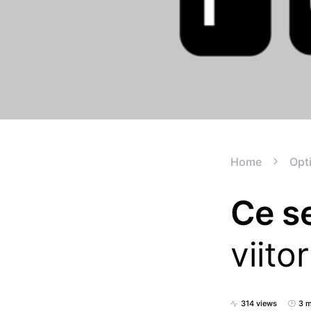
Home
Opt
Ce s
viitor
314 views
3 m