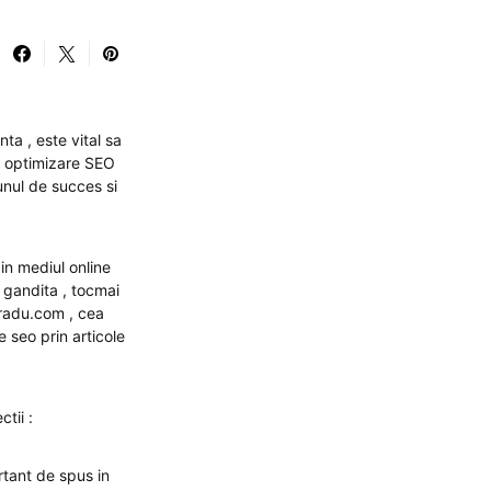
a , este vital sa
e optimizare SEO
unul de succes si
in mediul online
 gandita , tocmai
radu.com , cea
 seo prin articole
ctii :
rtant de spus in