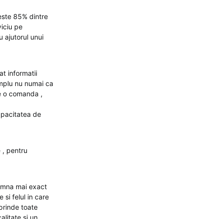
este 85% dintre
viciu pe
u ajutorul unui
t informatii
emplu nu numai ca
e o comanda ,
apacitatea de
 , pentru
eamna mai exact
si felul in care
uprinde toate
litate si un