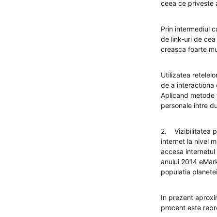
ceea ce priveste a
Prin intermediul 
de link-uri de cea
creasca foarte mul
Utilizatea retelel
de a interactiona c
Aplicand metode tr
personale intre d
2. Vizibilitatea p
internet la nivel 
accesa internetul 
anului 2014 eMark
populatia planete
In prezent aproxi
procent este repr