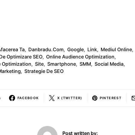
facerea Ta
,
Danbradu.com
,
Google
,
Link
,
Mediul Online
,
De Optimizare SEO
,
Online Audience Optimization
,
 Optimization
,
Site
,
Smartphone
,
SMM
,
Social Media
,
Marketing
,
Strategie De SEO
s
FACEBOOK
X (TWITTER)
PINTEREST
Post written by: