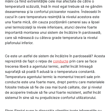
mâini ca fiind extremităţile cele mai afectate de către o
temperatură scăzută, însă în mod egal trebuie să ne gândim
deasemenea şi la confortul picioarelor noastre. Îndeosebi în
cazul în care temperatura resimţită la nivelul acestora este
una foarte mică, din cauza poziţionării camerei sau a lipsei
unei termoizolaţii la nivele inferioare, atunci devine foarte
importantă montarea unui sistem de încălzire în pardoseală,
care să mărească cu câteva grade temperatura la nivelul
plafonului inferior.
Ce este un astfel de sistem de încălzire în pardoseală? Acesta
reprezintă de fapt o reţea de
conducte
prin care se face
trecerea liberă a agentului termic, astfel încât întreagă
suprafaţă să poată fi adusă la o temperatura constantă.
Temperatura agentului termic la momentul trecerii sale prin
conducte este una foarte mare, drept pentru care materialele
folosite trebuie să fie de cea mai bună calitate, dar şi nivelul
de acoperire trebuie să fie unul foarte rezistent, astfel încât
sistemul în sine să nu prejudicieze confortul utilizatorului.
Shop Einstal pune la dispoziţia clienţilor toate informaţiile cu