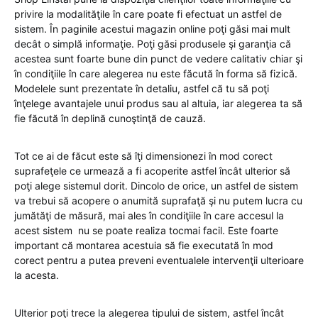
privire la modalităţile în care poate fi efectuat un astfel de
sistem. În paginile acestui magazin online poţi găsi mai mult
decât o simplă informaţie. Poţi găsi produsele şi garanţia că
acestea sunt foarte bune din punct de vedere calitativ chiar şi
în condiţiile în care alegerea nu este făcută în forma să fizică.
Modelele sunt prezentate în detaliu, astfel că tu să poţi
înţelege avantajele unui produs sau al altuia, iar alegerea ta să
fie făcută în deplină cunoştinţă de cauză.
Tot ce ai de făcut este să îţi dimensionezi în mod corect
suprafeţele ce urmează a fi acoperite astfel încât ulterior să
poţi alege sistemul dorit. Dincolo de orice, un astfel de sistem
va trebui să acopere o anumită suprafaţă şi nu putem lucra cu
jumătăţi de măsură, mai ales în condiţiile în care accesul la
acest sistem nu se poate realiza tocmai facil. Este foarte
important că montarea acestuia să fie executată în mod
corect pentru a putea preveni eventualele intervenţii ulterioare
la acesta.
Ulterior poţi trece la alegerea tipului de sistem, astfel încât