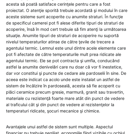
acesta să poată satisface cerinţele pentru care a fost
proiectat. O atenţie sporită trebuie acordată şi modului în care
aceste sisteme sunt acoperite cu anumite straturi. În funcţie
de specificul camerei pot fi alese diferite tipuri de straturi de
acoperire, însă în mod cert trebuie să fim atenţi la următoarea
situaţie. Anumite tipuri de straturi de acoperire nu suportă
nivelul temperaturilor atinse de către ţevile de trecere a
agentului termic. Lemnul este unul dintre acele elemente care
pot fi afectate de către temperaturile mult prea ridicate ale
agentului termic. Ele se pot contracta şi umfla, conducând
astfel la anumite denivelări care nu doar că vor fi inestetice,
dar vor constitui şi puncte de cedare ale pardoselii în sine. De
aceea este indicat ca acolo unde este instalat un astfel de
sistem de încălzire în pardoseală, acesta să fie acoperit cu
plăci ceramice precum gresie, marmură, granit sau travertin,
materiale cu rezistenţă foarte mare atât din punct de vedere
al traficului cât şi din punct de vedere al rezistenţelor la
temperaturi ridicate, şocuri mecanice şi chimice.
Avantajele unui astfel de sistem sunt multiple. Aspectul
financiar nu trebuie neglijat, economiile fiind vizibile cu ochiul