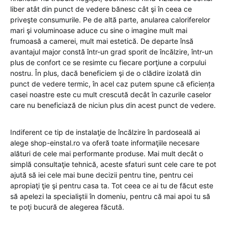
liber atât din punct de vedere bănesc cât şi în ceea ce
priveşte consumurile. Pe de altă parte, anularea caloriferelor
mari şi voluminoase aduce cu sine o imagine mult mai
frumoasă a camerei, mult mai estetică. De departe însă
avantajul major constă într-un grad sporit de încălzire, într-un
plus de confort ce se resimte cu fiecare porţiune a corpului
nostru. În plus, dacă beneficiem şi de o clădire izolată din
punct de vedere termic, în acel caz putem spune că eficiența
casei noastre este cu mult crescută decât în cazurile caselor
care nu beneficiază de niciun plus din acest punct de vedere.
Indiferent ce tip de instalaţie de încălzire în pardoseală ai
alege shop-einstal.ro va oferă toate informaţiile necesare
alături de cele mai performante produse. Mai mult decât o
simplă consultaţie tehnică, aceste sfaturi sunt cele care te pot
ajută să iei cele mai bune decizii pentru tine, pentru cei
apropiaţi ţie şi pentru casa ta. Tot ceea ce ai tu de făcut este
să apelezi la specialiştii în domeniu, pentru că mai apoi tu să
te poţi bucură de alegerea făcută.