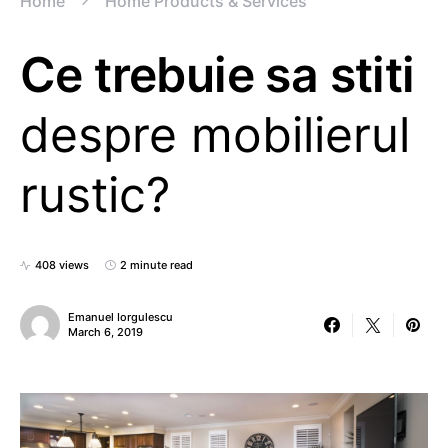
Home
Home Products & Services
Ce trebuie sa stiti
despre mobilierul
rustic?
408 views
2 minute read
Emanuel Iorgulescu
March 6, 2019