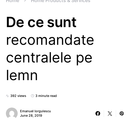
Home
Home Products & Services
De ce sunt
recomandate
centralele pe
lemn
392 views
3 minute read
Emanuel Iorgulescu
June 28, 2019