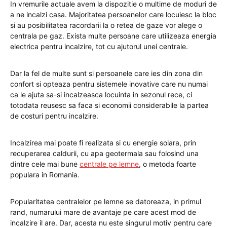
In vremurile actuale avem la dispozitie o multime de moduri de
a ne incalzi casa. Majoritatea persoanelor care locuiesc la bloc
si au posibilitatea racordarii la o retea de gaze vor alege o
centrala pe gaz. Exista multe persoane care utilizeaza energia
electrica pentru incalzire, tot cu ajutorul unei centrale.
Dar la fel de multe sunt si persoanele care ies din zona din
confort si opteaza pentru sistemele inovative care nu numai
ca le ajuta sa-si incalzeasca locuinta in sezonul rece, ci
totodata reusesc sa faca si economii considerabile la partea
de costuri pentru incalzire.
Incalzirea mai poate fi realizata si cu energie solara, prin
recuperarea caldurii, cu apa geotermala sau folosind una
dintre cele mai bune
centrale pe lemne
, o metoda foarte
populara in Romania.
Popularitatea centralelor pe lemne se datoreaza, in primul
rand, numarului mare de avantaje pe care acest mod de
incalzire il are. Dar, acesta nu este singurul motiv pentru care