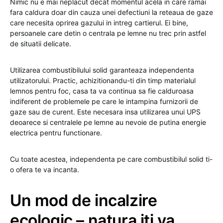
Nimic nu e mai neplacut decat momentul acela in care ramai
fara caldura doar din cauza unei defectiuni la reteaua de gaze
care necesita oprirea gazului in intreg cartierul. Ei bine,
persoanele care detin o centrala pe lemne nu trec prin astfel
de situatii delicate.
Utilizarea combustibilului solid garanteaza independenta
utilizatorului. Practic, achizitionandu-ti din timp materialul
lemnos pentru foc, casa ta va continua sa fie calduroasa
indiferent de problemele pe care le intampina furnizorii de
gaze sau de curent. Este necesara insa utilizarea unui UPS
deoarece si centralele pe lemne au nevoie de putina energie
electrica pentru functionare.
Cu toate acestea, independenta pe care combustibilul solid ti-
o ofera te va incanta.
Un mod de incalzire
ecologic – natura iti va