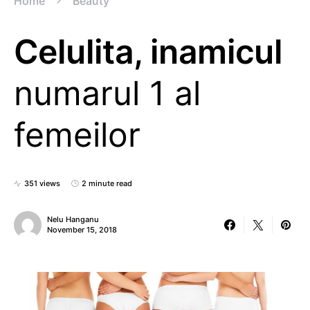
Home
Beauty
Celulita, inamicul
numarul 1 al
femeilor
351 views
2 minute read
Nelu Hanganu
November 15, 2018