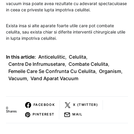
vacuum insa poate avea rezultate cu adevarat spectaculoase
in ceea ce priveste lupta impotriva celulitei.
Exista insa si alte aparate foarte utile care pot combate
celulita, sau exista chiar si diferite interventii chirurgicale utile
in lupta impotriva celulitei.
In this article:
Anticelulitic
,
Celulita
,
Centre De Infrumusetare
,
Combate Celulita
,
Femeile Care Se Confrunta Cu Celulita
,
Organism
,
Vacuum
,
Vand Aparat Vacuum
FACEBOOK
X (TWITTER)
0
Shares
PINTEREST
MAIL