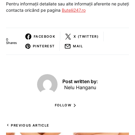
Pentru informații detaliate sau alte informații aferente ne puteți
contacta oricând pe pagina
Butelii247.ro
FACEBOOK
X (TWITTER)
0
Shares
PINTEREST
MAIL
Post written by:
Nelu Hanganu
FOLLOW
PREVIOUS ARTICLE