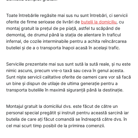
Toate întrebările regăsite mai sus nu sunt întrebări, ci servicii
oferite de firme serioase de livrări de
butelii la domiciliu
, cu
montaj gratuit la prețul de pe piață, astfel tu scăpând de
demontaj, de drumul până la stația de alientare în traficul
infernal, de cozile interminabile pentru a achita reîncărcarea
buteliei și de a o transporta înapoi acasă în același trafic.
Serviciile prezentate mai sus sunt sută la sută reale, și nu este
nimic ascuns, precum vre-o taxă sau ceva în genul acesta.
Sunt niște servicii calitative oferite de oameni care vor să facă
un bine și dispun de utilaje de ultima generație pentru a
transporta buteliile în maximă siguranță până la destinație.
Montajul gratuit la domiciliul dvs. este făcut de către un
personal special pregătit și instruit pentru această sarcină iar
butelia de care ați făcut comandă se îndreaptă către dvs. în
cel mai scurt timp posibil de la primirea comenzii.