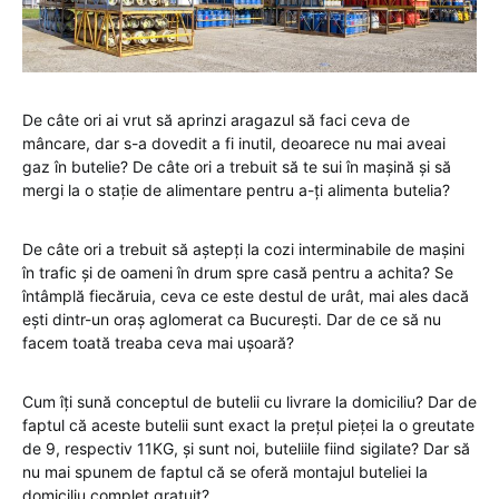
De câte ori ai vrut să aprinzi aragazul să faci ceva de
mâncare, dar s-a dovedit a fi inutil, deoarece nu mai aveai
gaz în butelie? De câte ori a trebuit să te sui în mașină și să
mergi la o stație de alimentare pentru a-ți alimenta butelia?
De câte ori a trebuit să aștepți la cozi interminabile de mașini
în trafic și de oameni în drum spre casă pentru a achita? Se
întâmplă fiecăruia, ceva ce este destul de urât, mai ales dacă
ești dintr-un oraș aglomerat ca București. Dar de ce să nu
facem toată treaba ceva mai ușoară?
Cum îți sună conceptul de butelii cu livrare la domiciliu? Dar de
faptul că aceste butelii sunt exact la prețul pieței la o greutate
de 9, respectiv 11KG, și sunt noi, buteliile fiind sigilate? Dar să
nu mai spunem de faptul că se oferă montajul buteliei la
domiciliu complet gratuit?