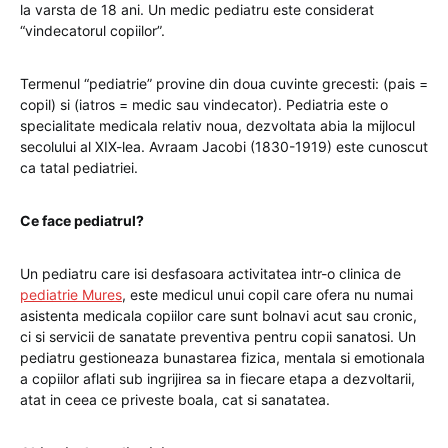
la varsta de 18 ani. Un medic pediatru este considerat
“vindecatorul copiilor”.
Termenul “pediatrie” provine din doua cuvinte grecesti: (pais =
copil) si (iatros = medic sau vindecator). Pediatria este o
specialitate medicala relativ noua, dezvoltata abia la mijlocul
secolului al XIX-lea. Avraam Jacobi (1830-1919) este cunoscut
ca tatal pediatriei.
Ce face pediatrul?
Un pediatru care isi desfasoara activitatea intr-o clinica de
pediatrie Mures
, este medicul unui copil care ofera nu numai
asistenta medicala copiilor care sunt bolnavi acut sau cronic,
ci si servicii de sanatate preventiva pentru copii sanatosi. Un
pediatru gestioneaza bunastarea fizica, mentala si emotionala
a copiilor aflati sub ingrijirea sa in fiecare etapa a dezvoltarii,
atat in ​​ceea ce priveste boala, cat si sanatatea.