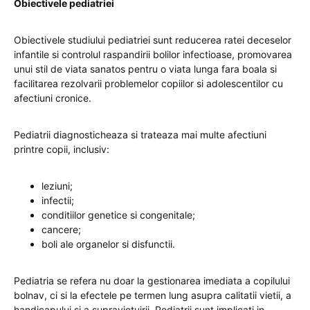
Obiectivele pediatriei
Obiectivele studiului pediatriei sunt reducerea ratei deceselor
infantile si controlul raspandirii bolilor infectioase, promovarea
unui stil de viata sanatos pentru o viata lunga fara boala si
facilitarea rezolvarii problemelor copiilor si adolescentilor cu
afectiuni cronice.
Pediatrii diagnosticheaza si trateaza mai multe afectiuni
printre copii, inclusiv:
leziuni;
infectii;
conditiilor genetice si congenitale;
cancere;
boli ale organelor si disfunctii.
Pediatria se refera nu doar la gestionarea imediata a copilului
bolnav, ci si la efectele pe termen lung asupra calitatii vietii, a
handicapului si a supravietuirii. Pediatrii sunt implicati in