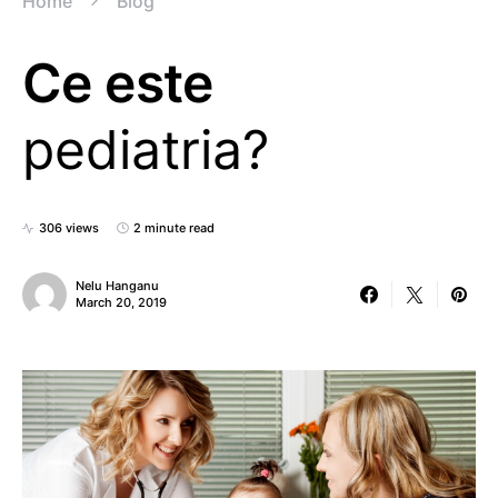
Home
Blog
Ce este
pediatria?
306 views
2 minute read
Nelu Hanganu
March 20, 2019