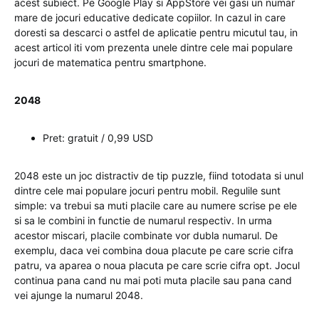
acest subiect. Pe Google Play si AppStore vei gasi un numar
mare de jocuri educative dedicate copiilor. In cazul in care
doresti sa descarci o astfel de aplicatie pentru micutul tau, in
acest articol iti vom prezenta unele dintre cele mai populare
jocuri de matematica pentru smartphone.
2048
Pret: gratuit / 0,99 USD
2048 este un joc distractiv de tip puzzle, fiind totodata si unul
dintre cele mai populare jocuri pentru mobil. Regulile sunt
simple: va trebui sa muti placile care au numere scrise pe ele
si sa le combini in functie de numarul respectiv. In urma
acestor miscari, placile combinate vor dubla numarul. De
exemplu, daca vei combina doua placute pe care scrie cifra
patru, va aparea o noua placuta pe care scrie cifra opt. Jocul
continua pana cand nu mai poti muta placile sau pana cand
vei ajunge la numarul 2048.