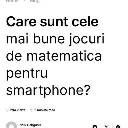
Home
Blog
Care sunt cele
mai bune jocuri
de matematica
pentru
smartphone?
294 views
2 minute read
Nelu Hanganu