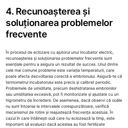
4. Recunoașterea și
soluționarea problemelor
frecvente
În procesul de eclozare cu ajutorul unui incubator electric,
recunoașterea și soluționarea problemelor frecvente sunt
esențiale pentru a asigura un rezultat de succes. Unul dintre
cele mai comune probleme este variația temperaturii, care
poate afecta dezvoltarea corectă a embrionului. Asigură-te că
termometrul incubatorului este precis și calibrat periodic.
Problemele de umiditate, precum deshidratarea embrionilor
sau umiditatea excesivă, pot fi monitorizate și ajustate cu un
higrometru de încredere. De asemenea, dacă observi că ouăle
nu sunt întoarse la intervalele corespunzătoare, verifică
mecanismul de rotire și reajustează frecvența acestuia. În
cazul în care întâlnești ouă care nu eclozează la timp, este
important să evaluezi dacă acestea au fost fertilizate