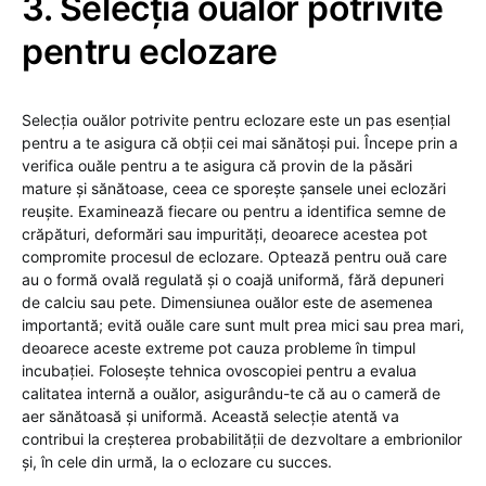
3. Selecția ouălor potrivite
pentru eclozare
Selecția ouălor potrivite pentru eclozare este un pas esențial
pentru a te asigura că obții cei mai sănătoși pui. Începe prin a
verifica ouăle pentru a te asigura că provin de la păsări
mature și sănătoase, ceea ce sporește șansele unei eclozări
reușite. Examinează fiecare ou pentru a identifica semne de
crăpături, deformări sau impurități, deoarece acestea pot
compromite procesul de eclozare. Optează pentru ouă care
au o formă ovală regulată și o coajă uniformă, fără depuneri
de calciu sau pete. Dimensiunea ouălor este de asemenea
importantă; evită ouăle care sunt mult prea mici sau prea mari,
deoarece aceste extreme pot cauza probleme în timpul
incubației. Folosește tehnica ovoscopiei pentru a evalua
calitatea internă a ouălor, asigurându-te că au o cameră de
aer sănătoasă și uniformă. Această selecție atentă va
contribui la creșterea probabilității de dezvoltare a embrionilor
și, în cele din urmă, la o eclozare cu succes.