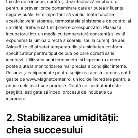
Înainte de a începe, curăță și dezinfectează incubatorul
pentru a preveni orice contaminare care ar putea influența
negativ ouăle. Este important să verifici toate funcțiile
acestuia: ventilatoarele, termostatele și sistemele de control al
umidității trebuie să funcționeze corespunzător. Plasează
incubatorul într-un mediu cu temperatură constantă și evită
expunerea la lumina directă a soarelui sau la curenți de aer.
Asigură-te că ai setat temperaturile și umiditatea conform
specificațiilor pentru tipul de ouă pe care dorești să le
incubezi. Utilizarea unui termometru și higrometru extern
poate ajuta la monitorizarea mai precisă a condițiilor interne.
Resurse și echipamente pentru sprijinirea acestui proces pot fi
găsite pe www.Magnetcenter.ro, un loc de încredere pentru a
obține cele mai bune produse. Odată ce incubatorul este
pregătit, ești gata să începi procesul de incubație cu
încredere.
2. Stabilizarea umidității:
cheia succesului