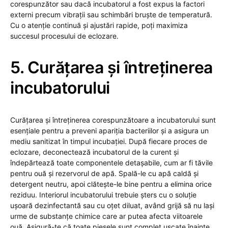
corespunzător sau dacă incubatorul a fost expus la factori
externi precum vibrații sau schimbări bruște de temperatură.
Cu o atenție continuă și ajustări rapide, poți maximiza
succesul procesului de eclozare.
5. Curățarea și întreținerea
incubatorului
Curățarea și întreținerea corespunzătoare a incubatorului sunt
esențiale pentru a preveni apariția bacteriilor și a asigura un
mediu sanitizat în timpul incubației. După fiecare proces de
eclozare, deconectează incubatorul de la curent și
îndepărtează toate componentele detașabile, cum ar fi tăvile
pentru ouă și rezervorul de apă. Spală-le cu apă caldă și
detergent neutru, apoi clătește-le bine pentru a elimina orice
reziduu. Interiorul incubatorului trebuie șters cu o soluție
ușoară dezinfectantă sau cu oțet diluat, având grijă să nu lași
urme de substanțe chimice care ar putea afecta viitoarele
ouă. Asigură-te că toate piesele sunt complet uscate înainte