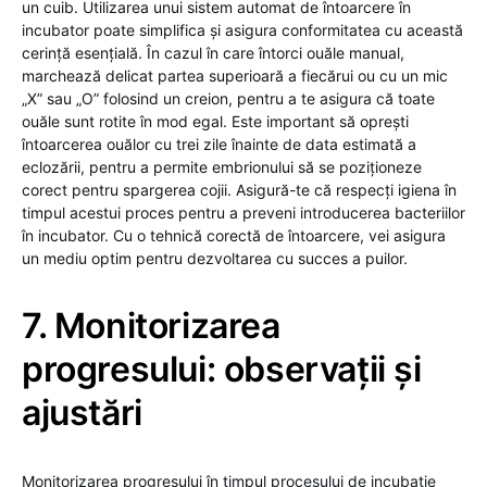
un cuib. Utilizarea unui sistem automat de întoarcere în
incubator poate simplifica și asigura conformitatea cu această
cerință esențială. În cazul în care întorci ouăle manual,
marchează delicat partea superioară a fiecărui ou cu un mic
„X” sau „O” folosind un creion, pentru a te asigura că toate
ouăle sunt rotite în mod egal. Este important să oprești
întoarcerea ouălor cu trei zile înainte de data estimată a
eclozării, pentru a permite embrionului să se poziționeze
corect pentru spargerea cojii. Asigură-te că respecți igiena în
timpul acestui proces pentru a preveni introducerea bacteriilor
în incubator. Cu o tehnică corectă de întoarcere, vei asigura
un mediu optim pentru dezvoltarea cu succes a puilor.
7. Monitorizarea
progresului: observații și
ajustări
Monitorizarea progresului în timpul procesului de incubație