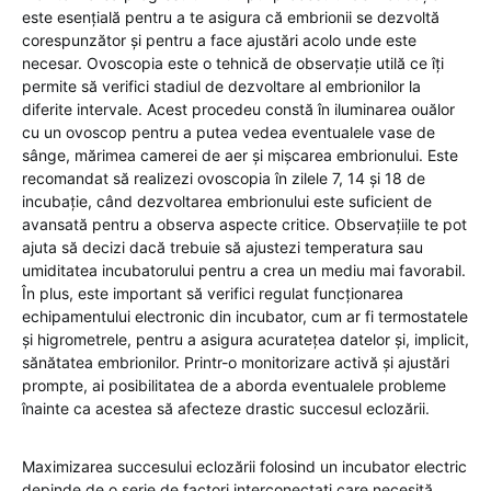
este esențială pentru a te asigura că embrionii se dezvoltă
corespunzător și pentru a face ajustări acolo unde este
necesar. Ovoscopia este o tehnică de observație utilă ce îți
permite să verifici stadiul de dezvoltare al embrionilor la
diferite intervale. Acest procedeu constă în iluminarea ouălor
cu un ovoscop pentru a putea vedea eventualele vase de
sânge, mărimea camerei de aer și mișcarea embrionului. Este
recomandat să realizezi ovoscopia în zilele 7, 14 și 18 de
incubație, când dezvoltarea embrionului este suficient de
avansată pentru a observa aspecte critice. Observațiile te pot
ajuta să decizi dacă trebuie să ajustezi temperatura sau
umiditatea incubatorului pentru a crea un mediu mai favorabil.
În plus, este important să verifici regulat funcționarea
echipamentului electronic din incubator, cum ar fi termostatele
și higrometrele, pentru a asigura acuratețea datelor și, implicit,
sănătatea embrionilor. Printr-o monitorizare activă și ajustări
prompte, ai posibilitatea de a aborda eventualele probleme
înainte ca acestea să afecteze drastic succesul eclozării.
Maximizarea succesului eclozării folosind un incubator electric
depinde de o serie de factori interconectați care necesită