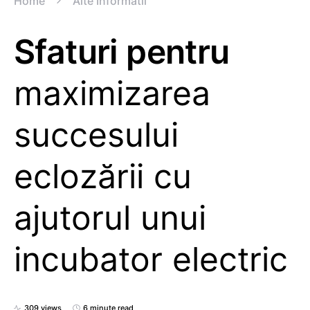
Home
Alte Informatii
Sfaturi pentru
maximizarea
succesului
eclozării cu
ajutorul unui
incubator electric
309 views
6 minute read