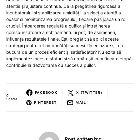
atenție și ajustare continuă. De la pregătirea riguroasă a
incubatorului și stabilizarea umidității la selecția atentă a
ouălor și monitorizarea progresului, fiecare pas joacă un rol
crucial. Întoarcerea regulată a ouălor și întreținerea
corespunzătoare a echipamentului pot, de asemenea,
influența rezultatele finale. Ești pregătit să aplici aceste
strategii pentru a-ți îmbunătăți succesul în eclozare și a te
bucura de un proces eficient și satisfăcător? Nu ezita să
implementezi aceste sfaturi și să urmărești cum fiecare etapă
contribuie la dezvoltarea cu succes a puilor.
FACEBOOK
X (TWITTER)
0
Shares
PINTEREST
MAIL
Post written by: