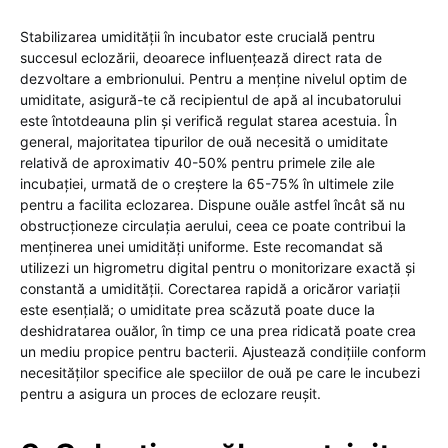
Stabilizarea umidității în incubator este crucială pentru
succesul eclozării, deoarece influențează direct rata de
dezvoltare a embrionului. Pentru a menține nivelul optim de
umiditate, asigură-te că recipientul de apă al incubatorului
este întotdeauna plin și verifică regulat starea acestuia. În
general, majoritatea tipurilor de ouă necesită o umiditate
relativă de aproximativ 40-50% pentru primele zile ale
incubației, urmată de o creștere la 65-75% în ultimele zile
pentru a facilita eclozarea. Dispune ouăle astfel încât să nu
obstrucționeze circulația aerului, ceea ce poate contribui la
menținerea unei umidități uniforme. Este recomandat să
utilizezi un higrometru digital pentru o monitorizare exactă și
constantă a umidității. Corectarea rapidă a oricăror variații
este esențială; o umiditate prea scăzută poate duce la
deshidratarea ouălor, în timp ce una prea ridicată poate crea
un mediu propice pentru bacterii. Ajustează condițiile conform
necesităților specifice ale speciilor de ouă pe care le incubezi
pentru a asigura un proces de eclozare reușit.