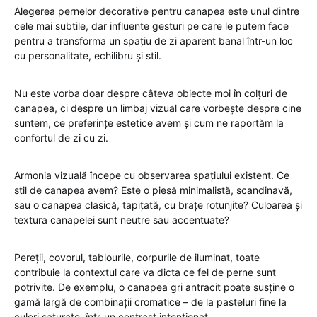
Alegerea pernelor decorative pentru canapea este unul dintre
cele mai subtile, dar influente gesturi pe care le putem face
pentru a transforma un spațiu de zi aparent banal într-un loc
cu personalitate, echilibru și stil.
Nu este vorba doar despre câteva obiecte moi în colțuri de
canapea, ci despre un limbaj vizual care vorbește despre cine
suntem, ce preferințe estetice avem și cum ne raportăm la
confortul de zi cu zi.
Armonia vizuală începe cu observarea spațiului existent. Ce
stil de canapea avem? Este o piesă minimalistă, scandinavă,
sau o canapea clasică, tapițată, cu brațe rotunjite? Culoarea și
textura canapelei sunt neutre sau accentuate?
Pereții, covorul, tablourile, corpurile de iluminat, toate
contribuie la contextul care va dicta ce fel de perne sunt
potrivite. De exemplu, o canapea gri antracit poate susține o
gamă largă de combinații cromatice – de la pasteluri fine la
culori saturate, într-un contrast intenționat.