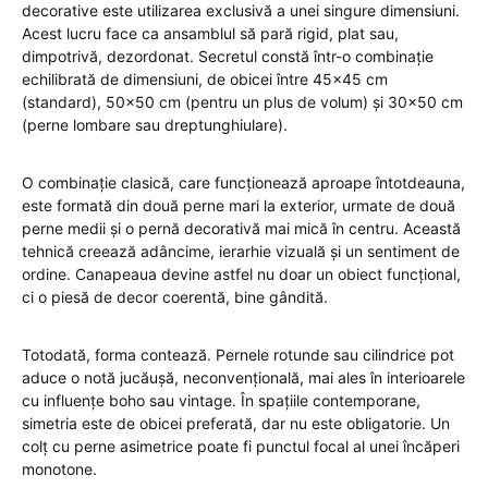
decorative este utilizarea exclusivă a unei singure dimensiuni.
Acest lucru face ca ansamblul să pară rigid, plat sau,
dimpotrivă, dezordonat. Secretul constă într-o combinație
echilibrată de dimensiuni, de obicei între 45×45 cm
(standard), 50×50 cm (pentru un plus de volum) și 30×50 cm
(perne lombare sau dreptunghiulare).
O combinație clasică, care funcționează aproape întotdeauna,
este formată din două perne mari la exterior, urmate de două
perne medii și o pernă decorativă mai mică în centru. Această
tehnică creează adâncime, ierarhie vizuală și un sentiment de
ordine. Canapeaua devine astfel nu doar un obiect funcțional,
ci o piesă de decor coerentă, bine gândită.
Totodată, forma contează. Pernele rotunde sau cilindrice pot
aduce o notă jucăușă, neconvențională, mai ales în interioarele
cu influențe boho sau vintage. În spațiile contemporane,
simetria este de obicei preferată, dar nu este obligatorie. Un
colț cu perne asimetrice poate fi punctul focal al unei încăperi
monotone.