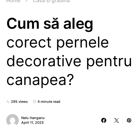
Home
Casa si gradina
Cum să aleg
corect pernele
decorative pentru
canapea?
295 views
4 minute read
Nelu Hanganu
April 11, 2025