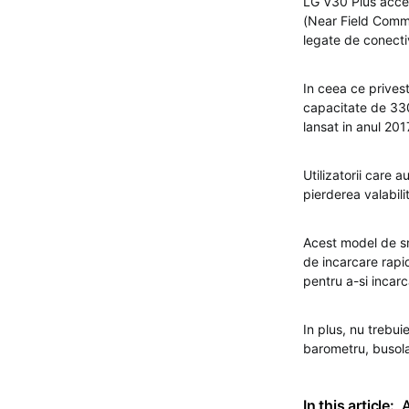
LG V30 Plus accep
(Near Field Commu
legate de conectivi
In ceea ce privest
capacitate de 3300
lansat in anul 201
Utilizatorii care 
pierderea valabilit
Acest model de sm
de incarcare rapid
pentru a-si incarc
In plus, nu trebui
barometru, busola
In this article: