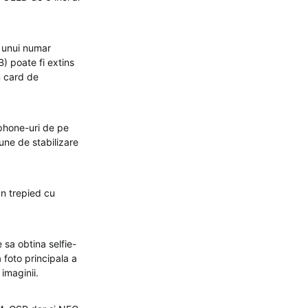
a unui numar
) poate fi extins
n card de
tphone-uri de pe
une de stabilizare
un trepied cu
 sa obtina selfie-
a foto principala a
imaginii.