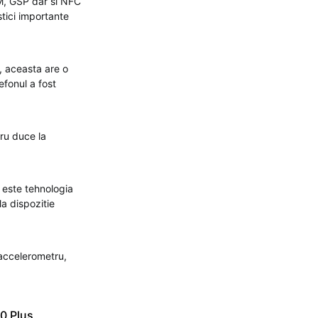
FM, GSP dar si NFC
tici importante
, aceasta are o
efonul a fost
cru duce la
 este tehnologia
la dispozitie
 accelerometru,
0 Plus
,