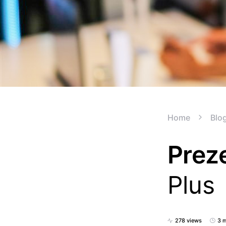
Home
Blo
Prez
Plus
278 views
3 m