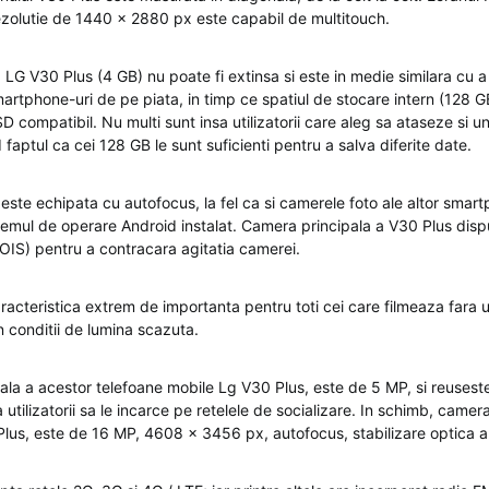
zolutie de 1440 x 2880 px este capabil de multitouch.
 LG V30 Plus (4 GB) nu poate fi extinsa si este in medie similara cu 
artphone-uri de pe piata, in timp ce spatiul de stocare intern (128 GB
 compatibil. Nu multi sunt insa utilizatorii care aleg sa ataseze si u
 faptul ca cei 128 GB le sunt suficienti pentru a salva diferite date.
ste echipata cu autofocus, la fel ca si camerele foto ale altor smar
stemul de operare Android instalat. Camera principala a V30 Plus disp
(OIS) pentru a contracara agitatia camerei.
racteristica extrem de importanta pentru toti cei care filmeaza fara 
in conditii de lumina scazuta.
ala a acestor telefoane mobile Lg V30 Plus, este de 5 MP, si reuseste
a utilizatorii sa le incarce pe retelele de socializare. In schimb, camer
Plus, este de 16 MP, 4608 x 3456 px, autofocus, stabilizare optica a 