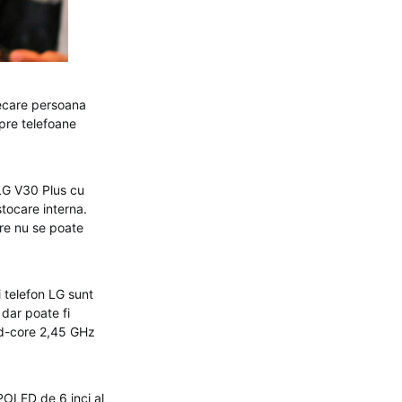
iecare persoana
spre telefoane
 LG V30 Plus cu
ocare interna.
re nu se poate
 telefon LG sunt
 dar poate fi
ad-core 2,45 GHz
POLED de 6 inci al