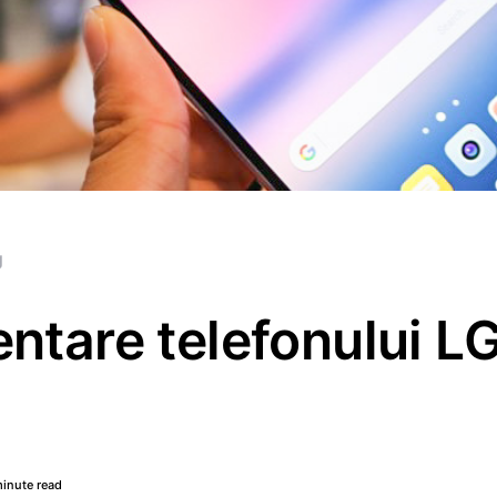
g
entare telefonului L
inute read