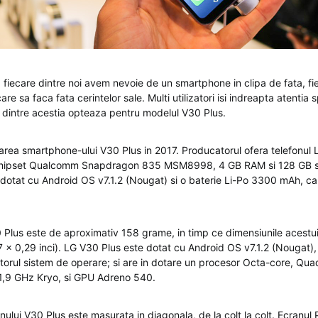
ca fiecare dintre noi avem nevoie de un smartphone in clipa de fata, f
are sa faca fata cerintelor sale. Multi utilizatori isi indreapta atentia 
ii dintre acestia opteaza pentru modelul V30 Plus.
area smartphone-ului V30 Plus in 2017. Producatorul ofera telefonul
 chipset Qualcomm Snapdragon 835 MSM8998, 4 GB RAM si 128 GB st
dotat cu Android OS v7.1.2 (Nougat) si o baterie Li-Po 3300 mAh, ca
Plus este de aproximativ 158 grame, in timp ce dimensiunile acestui
7 x 0,29 inci). LG V30 Plus este dotat cu Android OS v7.1.2 (Nougat),
atorul sistem de operare; si are in dotare un procesor Octa-core, Qu
1,9 GHz Kryo, si GPU Adreno 540.
ului V30 Plus este masurata in diagonala, de la colt la colt. Ecranul 