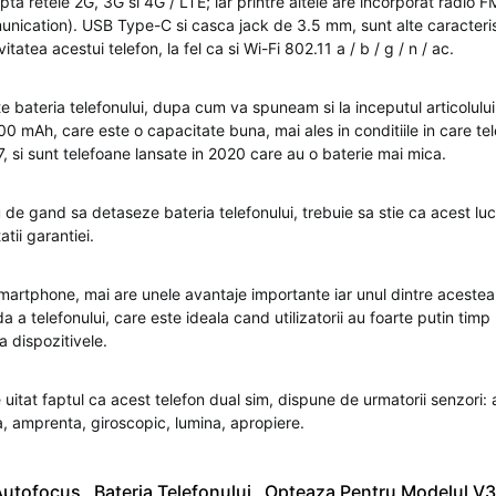
ta retele 2G, 3G si 4G / LTE; iar printre altele are incorporat radio 
nication). USB Type-C si casca jack de 3.5 mm, sunt alte caracteris
tatea acestui telefon, la fel ca si Wi-Fi 802.11 a / b / g / n / ac.
e bateria telefonului, dupa cum va spuneam si la inceputul articolului
 mAh, care este o capacitate buna, mai ales in conditiile in care tel
7, si sunt telefoane lansate in 2020 care au o baterie mai mica.
au de gand sa detaseze bateria telefonului, trebuie sa stie ca acest lu
atii garantiei.
artphone, mai are unele avantaje importante iar unul dintre acestea
a a telefonului, care este ideala cand utilizatorii au foarte putin timp 
a dispozitivele.
e uitat faptul ca acest telefon dual sim, dispune de urmatorii senzori:
, amprenta, giroscopic, lumina, apropiere.
Autofocus
,
Bateria Telefonului
,
Opteaza Pentru Modelul V3