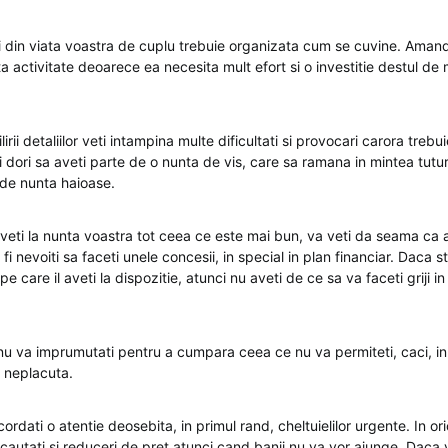
zi din viata voastra de cuplu trebuie organizata cum se cuvine. Amand
ta activitate deoarece ea necesita mult efort si o investitie destul de
irii detaliilor veti intampina multe dificultati si provocari carora trebui
 dori sa aveti parte de o nunta de vis, care sa ramana in mintea tutur
 de nunta haioase.
 aveti la nunta voastra tot ceea ce este mai bun, va veti da seama ca 
i fi nevoiti sa faceti unele concesii, in special in plan financiar. Daca st
e care il aveti la dispozitie, atunci nu aveti de ce sa va faceti griji i
nu va imprumutati pentru a cumpara ceea ce nu va permiteti, caci, in 
e neplacuta.
ordati o atentie deosebita, in primul rand, cheltuielilor urgente. In oric
a cautati si reduceri de pret atunci cand banii nu va vor ajunge. Daca