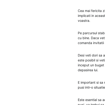
Cea mai fericita 
implicati in aceas
voastra.
Pe parcursul stabil
cu bine. Daca veti
comanda invitatii
Desi veti dori sa
este posibil si vet
inceput un buget p
depasirea lui.
E important si sa 
pusi intr-o situati
Este esential sa ac
pusi, va trebui s