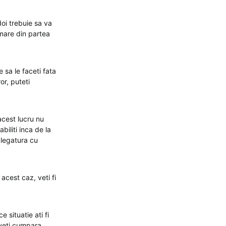
oi trebuie sa va
 mare din partea
e sa le faceti fata
or, puteti
acest lucru nu
abiliti inca de la
n legatura cu
acest caz, veti fi
e situatie ati fi
 veti cumpara