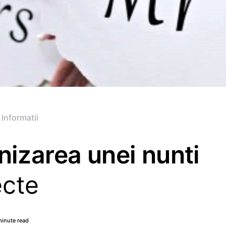
 Informatii
nizarea unei nunti
ecte
minute read