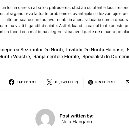
un loc in care sa aiba loc petrecerea, studiati cu atentie locul respecti
meniul si ganditi-va la toate problemele, avantajele si dezvantajele pe 
a si alte persoane care au avut nunta in aceeasi locatie cum a decurs t
a care nu v-ati fi gandit dinainte. Astfel, luand in calcul toate aceste pos
iguri ca faceti cea mai buna alegere si ca aveti parte de o nunta pe pla
nceperea Sezonului De Nunti
,
Invitatii De Nunta Haioase
,
Nuntii Voastre
,
Ranjamentele Florale
,
Specialisti In Domeni
s
FACEBOOK
X (TWITTER)
PINTEREST
Post written by:
Nelu Hanganu