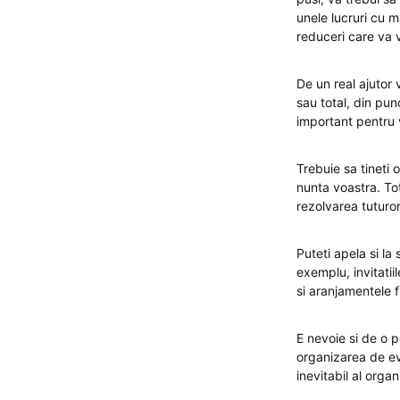
unele lucruri cu m
reduceri care va 
De un real ajutor v
sau total, din pun
important pentru v
Trebuie sa tineti 
nunta voastra. To
rezolvarea tuturo
Puteti apela si la
exemplu, invitatii
si aranjamentele f
E nevoie si de o p
organizarea de eve
inevitabil al orga