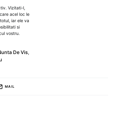
v. Vizitati-l,
care acel loc le
otul, iar ele va
ibilitati si
cul vostru.
Nunta De Vis
,
u
MAIL