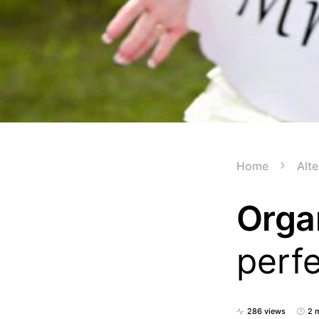
Home
Alte
Orga
perf
286 views
2 