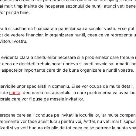
ai mult timp inainte de inceperea sezonului de nunti, atunci veti bene
vor prinde bine.
a fi si sustinerea financiara a parintilor sau a socrilor vostri. Ei se pot
ct de vedere financiar, in organizarea nuntii, ceea ce va reprezenta un
iitorul vostru.
o evidenta clara a cheltuielilor necesare si a problemelor care trebuie
t ceea ce decideti trebuie notat undeva si aveti nevoie sa urmariti i
r aspectelor importante care tin de buna organizare a nuntii voastre.
 serviciile unor specialisti in domeniu. Ei se vor ocupa de multe detalii,
le de
nunta
, decorarea restaurantului in care poetrecerea va avea loc
lorale care vor fi puse pe mesele invitatilor.
ersoana care sa ii conduca pe invitati la locurile lor, iar multe compani
nimente vor face acest lucru pentru voi, Astfel, nu veti mai fi supusi
nizarii si va veti bucura din plin de tot ceea ce se petrece la nunta voa