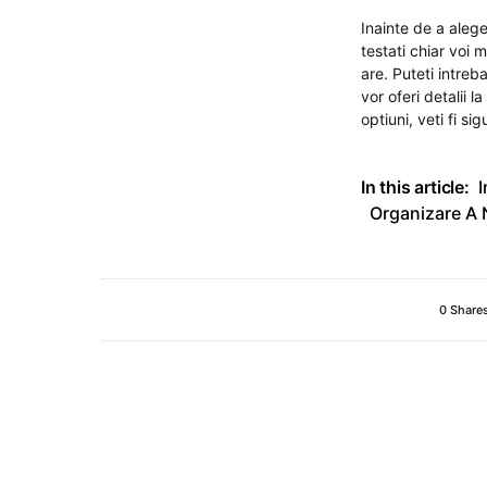
Inainte de a alege 
testati chiar voi 
are. Puteti intreb
vor oferi detalii l
optiuni, veti fi s
In this article:
I
Organizare A 
0 Share