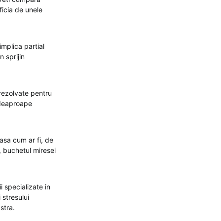
ficia de unele
 implica partial
 sprijin
 rezolvate pentru
ndeaproape
 asa cum ar fi, de
, buchetul miresei
i specializate in
 stresului
stra.