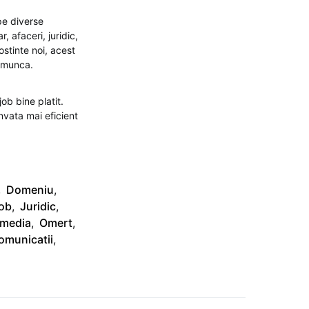
pe diverse
, afaceri, juridic,
ostinte noi, acest
e munca.
ob bine platit.
invata mai eficient
,
Domeniu
,
ob
,
Juridic
,
imedia
,
Omert
,
omunicatii
,