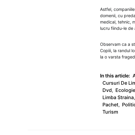
Astfel, companiil
domenii, cu predar
medical, tehnic, m
lucru fiindu-le de
Observam ca a sti 
Copiii, la randul l
la o varsta fraged
In this article:
A
Cursuri De Li
Dvd
,
Ecologi
Limba Straina
,
Pachet
,
Politi
Turism