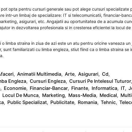
e pot opta pentru cursuri generale sau pot alege cursuri specializate 
e intr-un limbaj de specializare: IT si telecomunicatii, financiar-bancar
arketing, asigurari, etc. Angajatii au oportunitatea de a acumula cun
 ajutor in dezvoltarea profesionala si in cresterea eficientei la locul d
o limba straina in ziua de azi este un atu pentru oricine vaneaza un j
or, sunt familiarizati cu limba engleza, stiut fiind ca o limba straina se 
a.
faceri
,
Animatii Multimedia
,
Arte
,
Asigurari
,
Cd
,
mba Engleza
,
Cursuri Engleza
,
Cursuri Pe Intelesul Tuturor
e
,
Economie
,
Financiar-Bancar
,
Finante
,
Informatica
,
IT
,
J
Locul De Munca
,
Marketing
,
Mass-Media
,
Medical
,
Mult
ca
,
Public Specializat
,
Publicitate
,
Romania
,
Tehnic
,
Telec