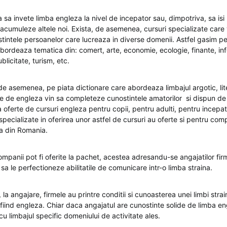
 sa invete limba engleza la nivel de incepator sau, dimpotriva, sa isi
 acumuleze altele noi. Exista, de asemenea, cursuri specializate care 
intele persoanelor care lucreaza in diverse domenii. Astfel gasim pe
abordeaza tematica din: comert, arte, economie, ecologie, finante, in
blicitate, turism, etc.
de asemenea, pe piata dictionare care abordeaza limbajul argotic, liter
ile de engleza vin sa completeze cunostintele amatorilor si dispun de 
a oferte de cursuri engleza pentru copii, pentru adulti, pentru incepa
specializate in oferirea unor astfel de cursuri au oferte si pentru com
a din Romania.
mpanii pot fi oferite la pachet, acestea adresandu-se angajatilor fir
sa le perfectioneze abilitatile de comunicare intr-o limba straina.
 la angajare, firmele au printre conditii si cunoasterea unei limbi stra
fiind engleza. Chiar daca angajatul are cunostinte solide de limba en
 cu limbajul specific domeniului de activitate ales.