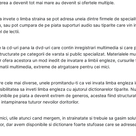
rea a devenit tot mai mare au devenit si ofertele multiple.
 invete o limba straina se pot adresa uneia dintre firmele de speciali
, sau pot cumpara de pe piata suporturi audio sau tiparite care vin in 
l de lectii.
la cd-uri pana la dvd-uri care contin inregistrari multimedia si care 
 structurate pe categorii de varsta si public specializat. Materialele m
 ofera acestora un mod inedit de invatare a limbii engleze, cursurile
imatii multimedia, extreme de atrgatoare pentru cei mici.
re cele mai diverse, unele promitandu-ti ca vei invata limba engleza i
sibilitatea sa inveti limba engleza cu ajutorul dictionarelor tiparite. N
ponibile pe piata a devenit extrem de generos, acestea fiind structura
 intampinarea tuturor nevoilor doritorilor.
ici, utile atunci cand mergem, in strainatate si trebuie sa gasim solut
lor, dar avem disponibile si dictionare foarte stufoase care se adrese