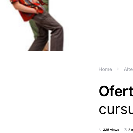
Home
Alte
Ofer
cursu
335 views
2 