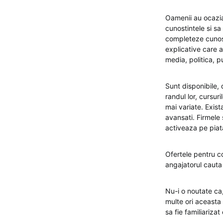
Oamenii au ocazia
cunostintele si sa
completeze cunost
explicative care 
media, politica, pu
Sunt disponibile, 
randul lor, cursur
mai variate. Exist
avansati. Firmele 
activeaza pe piat
Ofertele pentru co
angajatorul cauta 
Nu-i o noutate ca,
multe ori aceasta 
sa fie familiarizat