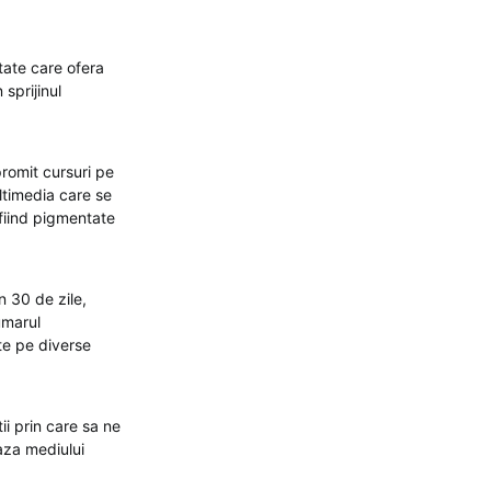
tate care ofera
sprijinul
promit cursuri pe
ultimedia care se
 fiind pigmentate
n 30 de zile,
umarul
te pe diverse
ii prin care sa ne
aza mediului