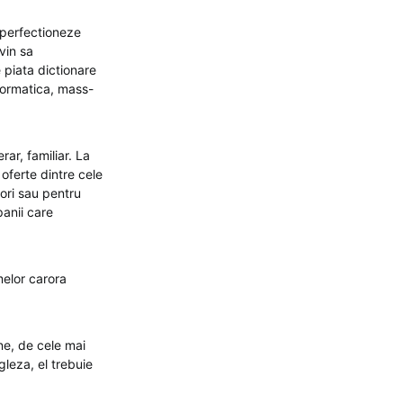
 perfectioneze
vin sa
 piata dictionare
formatica, mass-
ar, familiar. La
oferte dintre cele
tori sau pentru
panii care
melor carora
ine, de cele mai
gleza, el trebuie