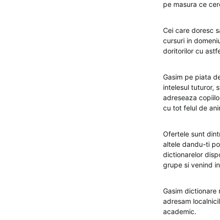
pe masura ce cere
Cei care doresc sa
cursuri in domeniu
doritorilor cu astfe
Gasim pe piata de 
intelesul tuturor,
adreseaza copiilor
cu tot felul de an
Ofertele sunt dint
altele dandu-ti po
dictionarelor dis
grupe si venind in
Gasim dictionare m
adresam localnici
academic.