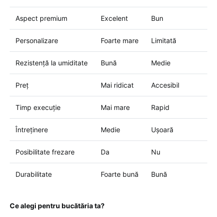
Aspect premium
Excelent
Bun
Personalizare
Foarte mare
Limitată
Rezistență la umiditate
Bună
Medie
Preț
Mai ridicat
Accesibil
Timp execuție
Mai mare
Rapid
Întreținere
Medie
Ușoară
Posibilitate frezare
Da
Nu
Durabilitate
Foarte bună
Bună
Ce alegi pentru bucătăria ta?