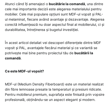
Atunci când îți amenajezi o
bucătărie la comandă
, una dintre
cele mai importante decizii este alegerea materialului pentru
mobilier. Cele mai populare opțiuni sunt MDF-ul vopsit și PAL-
ul melaminat, fiecare având avantaje și dezavantaje. Alegerea
corectă influențează nu doar aspectul final al mobilierului, ci și
durabilitatea, întreținerea și bugetul investiției.
În acest articol detaliat vei descoperi diferențele dintre MDF
vopsit și PAL, avantajele fiecărui material și ce variantă se
potrivește mai bine pentru proiectul tău de
bucătării la
comandă
.
Ce este MDF-ul vopsit?
MDF-ul (Medium Density Fiberboard) este un material realizat
din fibre lemnoase presate la temperaturi și presiuni ridicate.
Pentru mobilierul premium, suprafața este finisată prin vopsire
profesională, obținându-se un aspect elegant și modern.