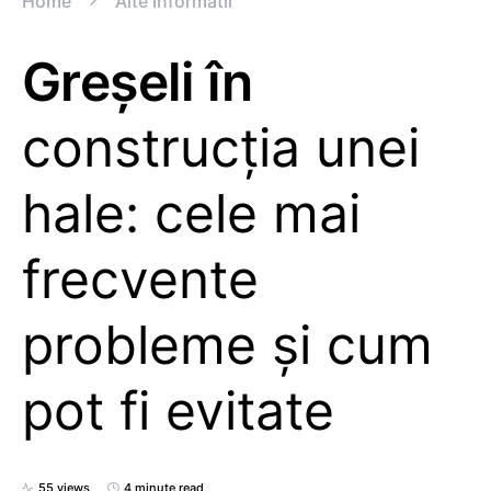
Home
Alte Informatii
Greșeli în
construcția unei
hale: cele mai
frecvente
probleme și cum
pot fi evitate
55 views
4 minute read