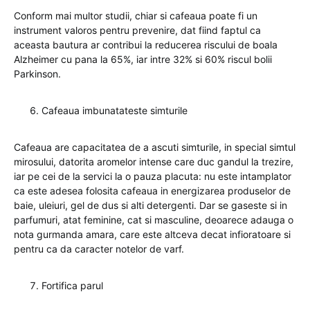
Conform mai multor studii, chiar si cafeaua poate fi un
instrument valoros pentru prevenire, dat fiind faptul ca
aceasta bautura ar contribui la reducerea riscului de boala
Alzheimer cu pana la 65%, iar intre 32% si 60% riscul bolii
Parkinson.
Cafeaua imbunatateste simturile
Cafeaua are capacitatea de a ascuti simturile, in special simtul
mirosului, datorita aromelor intense care duc gandul la trezire,
iar pe cei de la servici la o pauza placuta: nu este intamplator
ca este adesea folosita cafeaua in energizarea produselor de
baie, uleiuri, gel de dus si alti detergenti. Dar se gaseste si in
parfumuri, atat feminine, cat si masculine, deoarece adauga o
nota gurmanda amara, care este altceva decat infioratoare si
pentru ca da caracter notelor de varf.
Fortifica parul