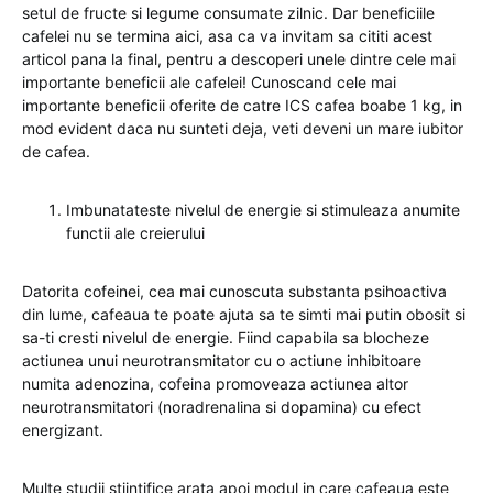
setul de fructe si legume consumate zilnic. Dar beneficiile
cafelei nu se termina aici, asa ca va invitam sa cititi acest
articol pana la final, pentru a descoperi unele dintre cele mai
importante beneficii ale cafelei! Cunoscand cele mai
importante beneficii oferite de catre ICS cafea boabe 1 kg, in
mod evident daca nu sunteti deja, veti deveni un mare iubitor
de cafea.
Imbunatateste nivelul de energie si stimuleaza anumite
functii ale creierului
Datorita cofeinei, cea mai cunoscuta substanta psihoactiva
din lume, cafeaua te poate ajuta sa te simti mai putin obosit si
sa-ti cresti nivelul de energie. Fiind capabila sa blocheze
actiunea unui neurotransmitator cu o actiune inhibitoare
numita adenozina, cofeina promoveaza actiunea altor
neurotransmitatori (noradrenalina si dopamina) cu efect
energizant.
Multe studii stiintifice arata apoi modul in care cafeaua este