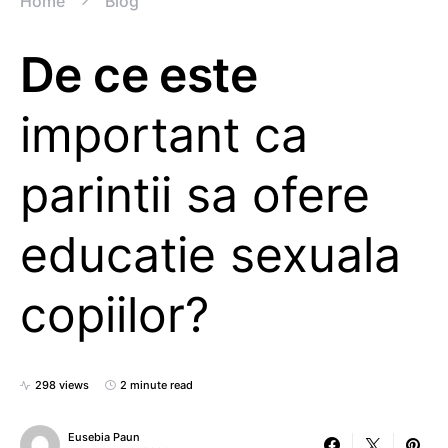
Home
Blog
De ce este
important ca
parintii sa ofere
educatie sexuala
copiilor?
298 views
2 minute read
Eusebia Paun