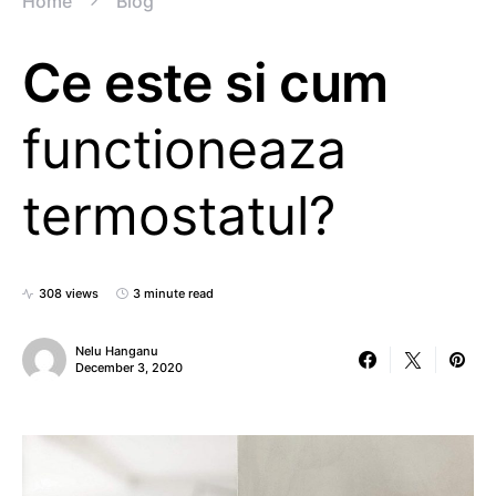
Home
Blog
Ce este si cum
functioneaza
termostatul?
308 views
3 minute read
Nelu Hanganu
December 3, 2020