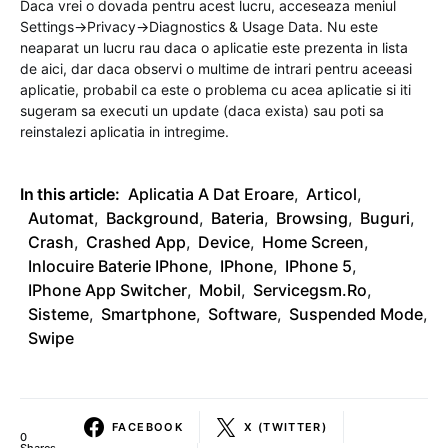
Daca vrei o dovada pentru acest lucru, acceseaza meniul
Settings->Privacy->Diagnostics & Usage Data. Nu este
neaparat un lucru rau daca o aplicatie este prezenta in lista
de aici, dar daca observi o multime de intrari pentru aceeasi
aplicatie, probabil ca este o problema cu acea aplicatie si iti
sugeram sa executi un update (daca exista) sau poti sa
reinstalezi aplicatia in intregime.
In this article:
Aplicatia A Dat Eroare
,
Articol
,
Automat
,
Background
,
Bateria
,
Browsing
,
Buguri
,
Crash
,
Crashed App
,
Device
,
Home Screen
,
Inlocuire Baterie IPhone
,
IPhone
,
IPhone 5
,
IPhone App Switcher
,
Mobil
,
Servicegsm.ro
,
Sisteme
,
Smartphone
,
Software
,
Suspended Mode
,
Swipe
FACEBOOK
X (TWITTER)
0