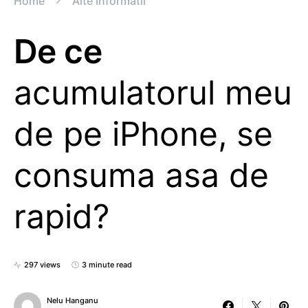
Home
Alte Informatii
De ce
acumulatorul meu
de pe iPhone, se
consuma asa de
rapid?
297 views
3 minute read
Nelu Hanganu