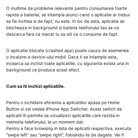
O multime de probleme relevante pentru consumarea foarte
rapida a bateriei, se intampla atunci cand o aplicatie ar trebui
sa fie inchisa si de fapt, nu este. In loc de asta, aplicatia se
blocheaza in background si bateria telefonului tau se va
descarca fara ca macar tu sa stii ce o consuma de fapt.
O aplicatie blocata (crashed app) poate cauza de asemenea
o incalzire a device-ului mobil. Daca ti se intampla asta,
incearca sa inchizi toate aplicatiile, cu siguranta exista una in
background ce produce acest efect.
Cum sa iti inchizi aplicatiile.
Pentru o inchidere eficienta a aplicatiilor apasa pe Home
Button si vei vedea iPhone App Switcher. Acest switch de
aplicatii iti permite sa vizualizezi aplicatiile care rezida in
memoria telefonului, la un moment dat.
Pentru a face browsing in lista de aplicatii respectiva, executa
“swipe left” sau “swipe right”, folosindu-te de degete. Vei fi