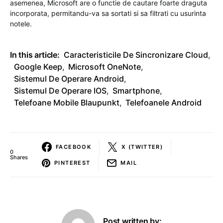
asemenea, Microsoft are o functie de cautare foarte draguta
incorporata, permitandu-va sa sortati si sa filtrati cu usurinta
notele.
In this article:
Caracteristicile De Sincronizare Cloud
,
Google Keep
,
Microsoft OneNote
,
Sistemul De Operare Android
,
Sistemul De Operare IOS
,
Smartphone
,
Telefoane Mobile Blaupunkt
,
Telefoanele Android
FACEBOOK
X (TWITTER)
0
Shares
PINTEREST
MAIL
Post written by: