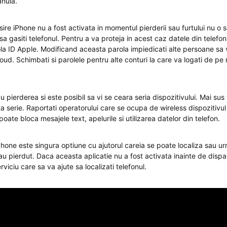
anula.
ire iPhone nu a fost activata in momentul pierderii sau furtului nu o sa
 sa gasiti telefonul. Pentru a va proteja in acest caz datele din tele
ola ID Apple. Modificand aceasta parola impiedicati alte persoane sa
Cloud. Schimbati si parolele pentru alte conturi la care va logati de pe
au pierderea si este posibil sa vi se ceara seria dispozitivului. Mai su
a serie. Raportati operatorului care se ocupa de wireless dispozitivul
ate bloca mesajele text, apelurile si utilizarea datelor din telefon.
Phone este singura optiune cu ajutorul careia se poate localiza sau u
u pierdut. Daca aceasta aplicatie nu a fost activata inainte de dispari
rviciu care sa va ajute sa localizati telefonul.