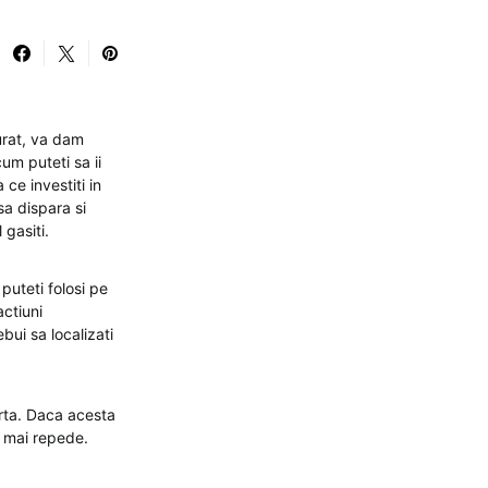
urat, va dam
um puteti sa ii
 ce investiti in
sa dispara si
 gasiti.
puteti folosi pe
actiuni
bui sa localizati
harta. Daca acesta
i mai repede.