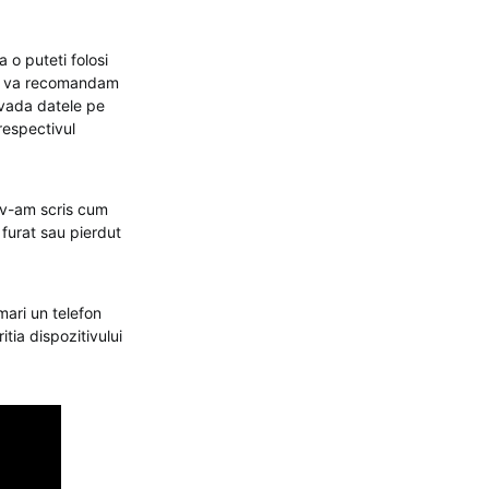
 o puteti folosi
fon va recomandam
 vada datele pe
 respectivul
s v-am scris cum
 furat sau pierdut
rmari un telefon
tia dispozitivului