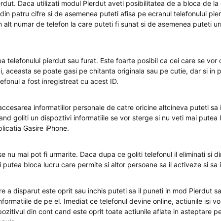
rdut. Daca utilizati modul Pierdut aveti posibilitatea de a bloca de la 
din patru cifre si de asemenea puteti afisa pe ecranul telefonului pie
 alt numar de telefon la care puteti fi sunat si de asemenea puteti ur
a telefonului pierdut sau furat. Este foarte posibil ca cei care se vo
ui, aceasta se poate gasi pe chitanta originala sau pe cutie, dar si in p
efonul a fost inregistreat cu acest ID.
ccesarea informatiilor personale de catre oricine altcineva puteti sa il
and goliti un dispoztivi informatiile se vor sterge si nu veti mai putea 
plicatia Gasire iPhone.
e nu mai pot fi urmarite. Daca dupa ce goliti telefonul il eliminati si di
ai putea bloca lucru care permite si altor persoane sa il activeze si sa 
e a disparut este oprit sau inchis puteti sa il puneti in mod Pierdut sau
nformatiile de pe el. Imediat ce telefonul devine online, actiunile isi vo
ozitivul din cont cand este oprit toate actiunile aflate in asteptare p