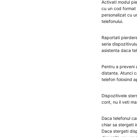
Activati modul pie
cu un cod format 
personalizat cu un
telefonului.
Raportati pierdere
seria dispozitivul
asistenta daca tel
Pentru a preveni a
distanta. Atunci c
telefon folosind a
Dispozitivele sters
cont, nu il veti m
Daca telefonul car
chiar sa stergeti i
Daca stergeti disp