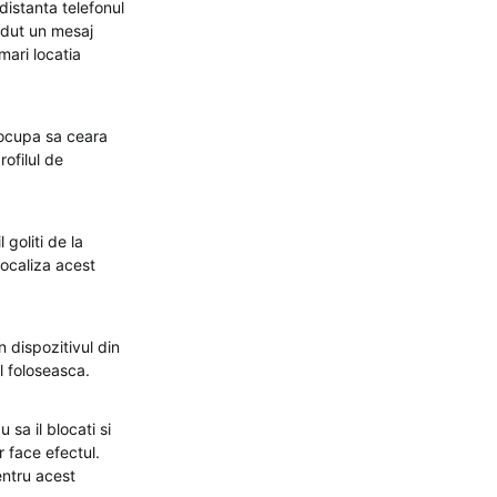
distanta telefonul
rdut un mesaj
mari locatia
r ocupa sa ceara
rofilul de
 goliti de la
localiza acest
n dispozitivul din
il foloseasca.
 sa il blocati si
r face efectul.
entru acest