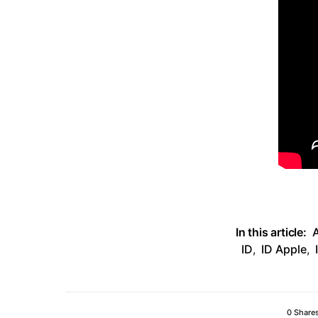
In this article:
A
ID
,
ID Apple
,
0 Share