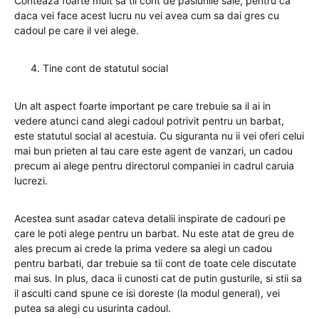
Conteaza foarte mult sa tii cont de pasiunile sale, pentru ca
daca vei face acest lucru nu vei avea cum sa dai gres cu
cadoul pe care il vei alege.
Tine cont de statutul social
Un alt aspect foarte important pe care trebuie sa il ai in
vedere atunci cand alegi cadoul potrivit pentru un barbat,
este statutul social al acestuia. Cu siguranta nu ii vei oferi celui
mai bun prieten al tau care este agent de vanzari, un cadou
precum ai alege pentru directorul companiei in cadrul caruia
lucrezi.
Acestea sunt asadar cateva detalii inspirate de cadouri pe
care le poti alege pentru un barbat. Nu este atat de greu de
ales precum ai crede la prima vedere sa alegi un cadou
pentru barbati, dar trebuie sa tii cont de toate cele discutate
mai sus. In plus, daca ii cunosti cat de putin gusturile, si stii sa
il asculti cand spune ce isi doreste (la modul general), vei
putea sa alegi cu usurinta cadoul.