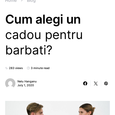
Home
Blog
Cum alegi un
cadou pentru
barbati?
283 views
3 minute read
Nelu Hanganu
July 1, 2020