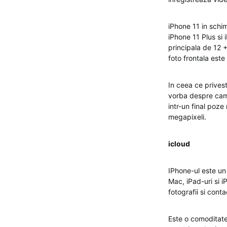
iPhone 11 in schim
iPhone 11 Plus si
principala de 12 
foto frontala est
In ceea ce prives
vorba despre came
intr-un final poz
megapixeli.
icloud
IPhone-ul este un 
Mac, iPad-uri si i
fotografii si cont
Este o comoditate