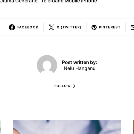
 Ultima Generatie
,
Telefoane Mobile IPhone
s
FACEBOOK
X (TWITTER)
PINTEREST
Post written by:
Nelu Hanganu
FOLLOW