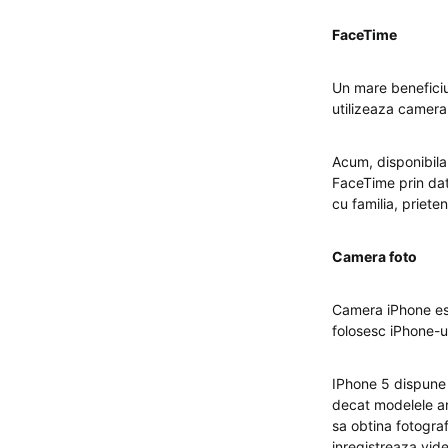
FaceTime
Un mare beneficiu
utilizeaza camera 
Acum, disponibila 
FaceTime prin dat
cu familia, priete
Camera foto
Camera iPhone est
folosesc iPhone-ul
IPhone 5 dispune 
decat modelele an
sa obtina fotogra
inregistreaza vide