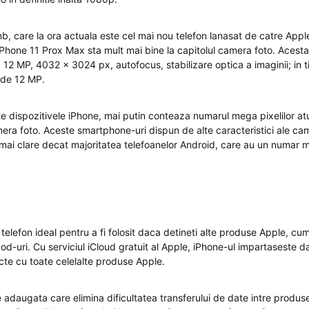
b, care la ora actuala este cel mai nou telefon lanasat de catre Apple
 iPhone 11 Prox Max sta mult mai bine la capitolul camera foto. Acest
+ 12 MP, 4032 x 3024 px, autofocus, stabilizare optica a imaginii; in
e de 12 MP.
te dispozitivele iPhone, mai putin conteaza numarul mega pixelilor at
ra foto. Aceste smartphone-uri dispun de alte caracteristici ale cam
e mai clare decat majoritatea telefoanelor Android, care au un numar 
telefon ideal pentru a fi folosit daca detineti alte produse Apple, cu
Pod-uri. Cu serviciul iCloud gratuit al Apple, iPhone-ul impartaseste d
acte cu toate celelalte produse Apple.
 adaugata care elimina dificultatea transferului de date intre produ