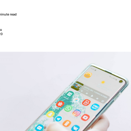
minute read
nu
20