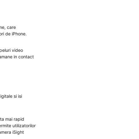
me, care
ori de iPhone.
peluri video
ramane in contact
tale si isi
ta mai rapid
ite utilizatorilor
amera iSight