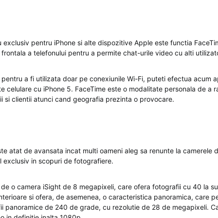
 exclusiv pentru iPhone si alte dispozitive Apple este functia FaceTi
frontala a telefonului pentru a permite chat-urile video cu alti utilizat
pentru a fi utilizata doar pe conexiunile Wi-Fi, puteti efectua acum a
e celulare cu iPhone 5. FaceTime este o modalitate personala de a 
nii si clientii atunci cand geografia prezinta o provocare.
e atat de avansata incat multi oameni aleg sa renunte la camerele digi
 exclusiv in scopuri de fotografiere.
de o camera iSight de 8 megapixeli, care ofera fotografii cu 40 la su
terioare si ofera, de asemenea, o caracteristica panoramica, care perm
fii panoramice de 240 de grade, cu rezolutie de 28 de megapixeli. C
o in definitie inalta 1080p.