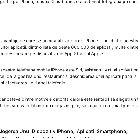
ografie pe iPhone, functia iCloud transfera automat fotografia pe co
 avantaje de care se bucura utilizatorii de iPhone. Unul dintre acest
ltor aplicatii, dintr-o lista de peste 800.000 de aplicatii, multe dintre
ntru descarcare pe dispozitiv din App Store-ul Apple.
 acestor telefoane mobile iPhone este Siri, asistentul virtual activat p
ce, de la gasirea unui restaurant si deschiderea unei aplicatii pana la
si efectuarea unui apel telefonic.
ar cateva dintre motivele datorita carora este rentabil sa alegeti un 
ul in care va aflati intr-un magazin gsm, sau cautati un smartphone 
legerea Unui Dispozitiv IPhone
,
Aplicatii Smartphone
,