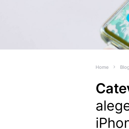
Home
Blo
Cate
alege
iPho