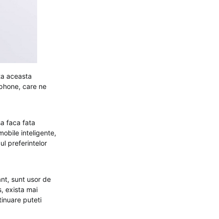
ata aceasta
tphone, care ne
sa faca fata
mobile inteligente,
ul preferintelor
ant, sunt usor de
s, exista mai
tinuare puteti