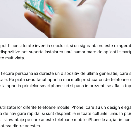
pot fi considerate inventia secolului, si cu siguranta nu este exager
 dispozitive pot suporta instalarea unui numar mare de aplicatii smar
rte mult viata.
, fiecare persoana isi doreste un dispozitiv de ultima generatie, care 
 sale. Pe piata si-au facut aparitia mai multi producatori de telefoane 
 la aparitia primlelor smartphone-uri si pana in prezent, se afla in top
tilizatorilor diferite telefoane mobile iPhone, care au un design eleg
za de navigare rapida, si sunt disponibile in toate colturile lumii. In plu
ci si avantaje pe care aceste telefoane mobile iPhone le au, iar in con
ateva dintre acestea.