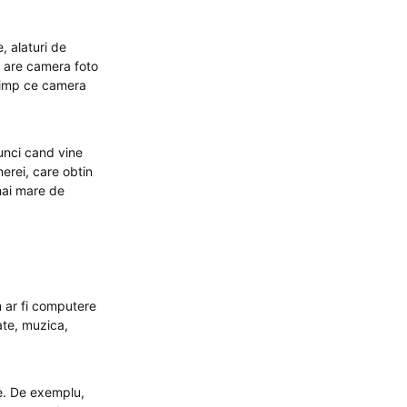
, alaturi de
a are camera foto
 timp ce camera
unci cand vine
erei, care obtin
mai mare de
m ar fi computere
ate, muzica,
se. De exemplu,