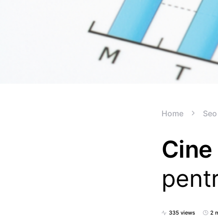
Home
Seo
Cine 
pent
335 views
2 