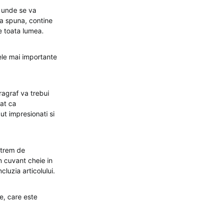
e, unde se va
sa spuna, contine
re toata lumea.
cele mai importante
aragraf va trebui
zat ca
ut impresionati si
extrem de
un cuvant cheie in
cluzia articolului.
te, care este