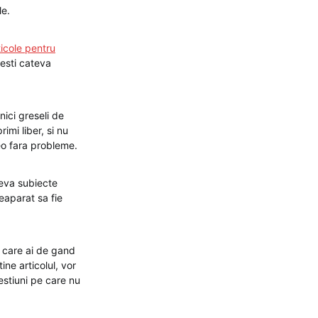
le.
ticole pentru
nesti cateva
nici greseli de
imi liber, si nu
seo fara probleme.
teva subiecte
neaparat sa fie
e care ai de gand
ine articolul, vor
hestiuni pe care nu