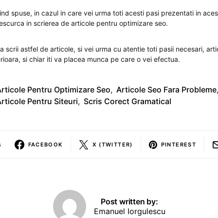
iind spuse, in cazul in care vei urma toti acesti pasi prezentati in acest
escurca in scrierea de articole pentru optimizare seo.
scrii astfel de articole, si vei urma cu atentie toti pasii necesari, artic
rioara, si chiar iti va placea munca pe care o vei efectua.
rticole Pentru Optimizare Seo
,
Articole Seo Fara Probleme
rticole Pentru Siteuri
,
Scris Corect Gramatical
s
FACEBOOK
X (TWITTER)
PINTEREST
Post written by:
Emanuel Iorgulescu