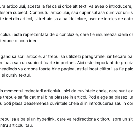
ura articolului, acesta la fel ca si orice alt text, va avea o introducer
espre subiect. Continutul articolului, sau cuprinsul asa cum vor unii 
e idei din articol, si trebuie sa aiba idei clare, usor de inteles de cat
icolului este reprezentata de o concluzie, care fie insumeaza ideile 
a deduce o noua idee.
gand sa scrii articole, ar trebui sa utilizezi paragrafele, iar fiecare p
ncipala sau un subiect foarte important. Aici este important de preci
headinds va ordona foarte bine pagina, astfel incat cititorii sa fie palc
 si cursiv textul.
 in momentul redactarii articolului nici de cuvintele cheie, care sunt 
e trebuie sa fie cat mai bine plasate in articol. Poti alege sa plasezi 
, sau poti plasa deasemenea cuvintele cheie si in introducerea sau in con
trebui sa aiba si un hyperlink, care va redirectiona cititorul spre un si
ntru articolul tau.