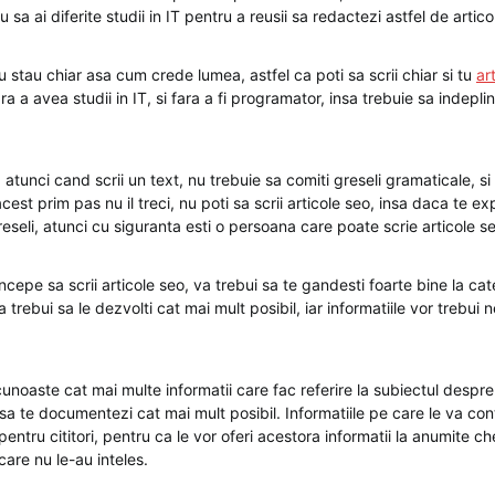
 sa ai diferite studii in IT pentru a reusii sa redactezi astfel de artico
 nu stau chiar asa cum crede lumea, astfel ca poti sa scrii chiar si tu
ar
ara a avea studii in IT, si fara a fi programator, insa trebuie sa indepli
, atunci cand scrii un text, nu trebuie sa comiti greseli gramaticale, si 
est prim pas nu il treci, nu poti sa scrii articole seo, insa daca te expr
reseli, atunci cu siguranta esti o persoana care poate scrie articole 
incepe sa scrii articole seo, va trebui sa te gandesti foarte bine la ca
trebui sa le dezvolti cat mai mult posibil, iar informatiile vor trebui 
cunoaste cat mai multe informatii care fac referire la subiectul despr
i sa te documentezi cat mai mult posibil. Informatiile pe care le va cont
 pentru cititori, pentru ca le vor oferi acestora informatii la anumite c
are nu le-au inteles.