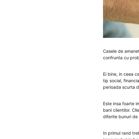
Casele de amanet 
confrunta cu prob
Ei bine, in ceea c
tip social, financi
perioada scurta d
Este insa foarte
bani clientilor. 
diferite bunuri de
In primul rand tr