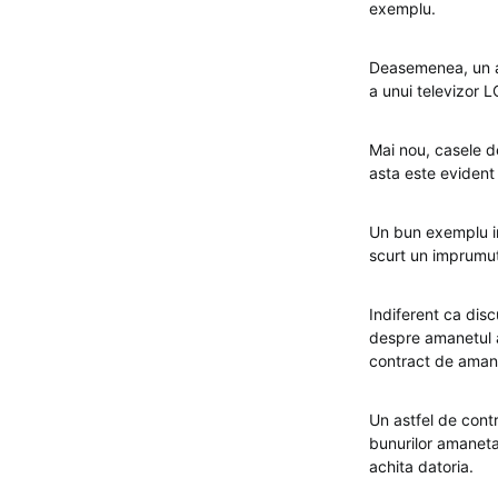
exemplu.
Deasemenea, un alt
a unui televizor L
Mai nou, casele d
asta este evident 
Un bun exemplu in
scurt un imprumut
Indiferent ca dis
despre amanetul a
contract de aman
Un astfel de cont
bunurilor amanetat
achita datoria.