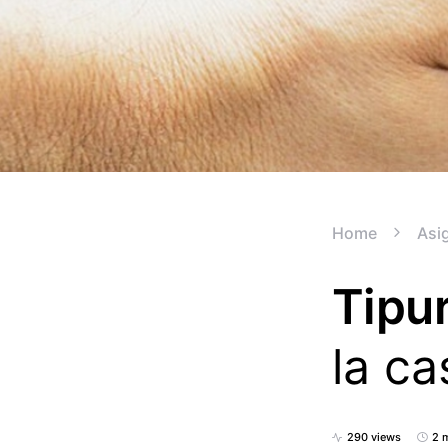
Home
Asi
Tipur
la c
290 views
2 