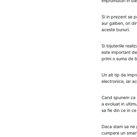
imprumuturi in bani
Si in prezent se pr
aur galben, ori di
aceste bunuri.
Si bijuteriile rea
este important de
primi o suma de b
Un alt tip de imp
electronice, iar a
Cand spunem ca ac
a evoluat in ultim
sa fie din ce in c
Daca stam sa ne g
cumpere un smartp