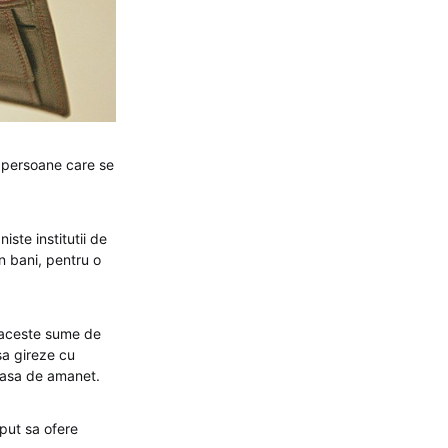
 persoane care se
iste institutii de
in bani, pentru o
 aceste sume de
sa gireze cu
 casa de amanet.
eput sa ofere