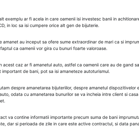
 exemplu ar fi acela in care oamenii isi investesc banii in achitiona
CD, in loc sa isi cumpere orice alt gen de bijuterie.
e amanet au inceput sa ofere sume extraordinar de mari ca si imprum
faptul ca oamenii vor gira cu bunuri foarte valoroase.
 acest caz ar fi amanetul auto, astfel ca oamenii care au de gand s
 important de bani, pot sa isi amaneteze autoturismul.
cutam despre amanetarea bijuteriilor, despre amanetul dispozitivelor 
uto, odata cu amanetarea bunurilor se va incheia intre client si cas
et.
ract va contine informatii importante precum suma de bani imprumut
e, dar si perioada de zile in care este active contractul, si data pan