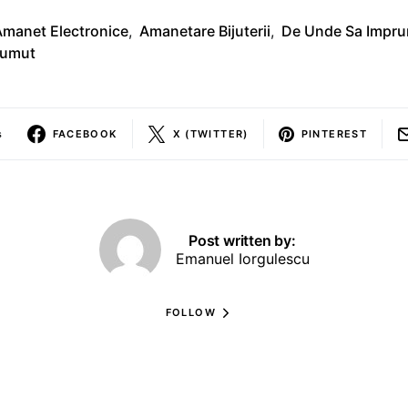
Amanet Electronice
,
Amanetare Bijuterii
,
De Unde Sa Impru
rumut
s
FACEBOOK
X (TWITTER)
PINTEREST
Post written by:
Emanuel Iorgulescu
FOLLOW