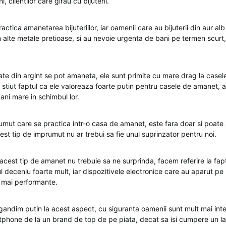
, clientilor care girau cu bijuterii.
actica amanetarea bijuteriilor, iar oamenii care au bijuterii din aur alb 
n alte metale pretioase, si au nevoie urgenta de bani pe termen scurt
lizate din argint se pot amaneta, ele sunt primite cu mare drag la case
 stiut faptul ca ele valoreaza foarte putin pentru casele de amanet, 
ani mare in schimbul lor.
rumut care se practica intr-o casa de amanet, este fara doar si poat
cest tip de imprumut nu ar trebui sa fie unul suprinzator pentru noi.
est tip de amanet nu trebuie sa ne surprinda, facem referire la fapt
ul deceniu foarte mult, iar dispozitivele electronice care au aparut pe
e mai performante.
andim putin la acest aspect, cu siguranta oamenii sunt mult mai inter
hone de la un brand de top de pe piata, decat sa isi cumpere un la