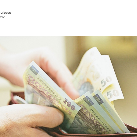
gulescu
017