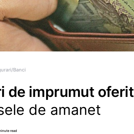
gurari/Banci
i de imprumut oferi
asele de amanet
minute read