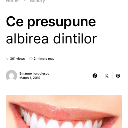
Home
Beauty
Ce presupune
albirea dintilor
301 views
2 minute read
Emanuel Iorgulescu
March 1, 2019