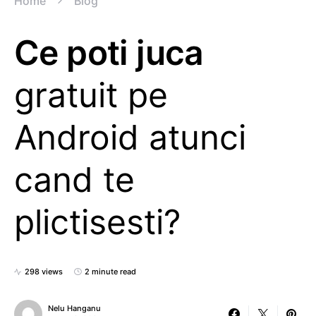
Home
Blog
Ce poti juca
gratuit pe
Android atunci
cand te
plictisesti?
298 views
2 minute read
Nelu Hanganu