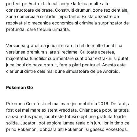
perfect pe Android. Jocul incepe la fel ca multe alte
constructoare de orase. Construiti drumuri, zone rezidentiale,
zone comerciale si cladiri importante. Exista dezastre de
rezolvat si o mecanica economica si criminala surprinzator de
profunda, care trebuie urmarita.
Versiunea gratuita a jocului nu are la fel de multe functii ca
versiunea premium si are si reclame. Cu toate acestea,
majoritatea functiilor suplimentare sunt doar extra-uri si puteti
juca jocul de baza gratuit, fara a plati pentru el. Acesta este
clar unul dintre cele mai bune simulatoare de pe Android.
Pokemon Go
Pokemon Go a fost cel mai mare joc mobil din 2016. De fapt, a
fost cel mai mare existent vreodata. Chiar daca popularitatea
sa s-a redus putin, jocul este totusi o optiune gratuita foarte
solida. Jucatorii pot explora lumea reala din jurul lor in timp ce
prind Pokemoni, doboara alti Pokemoni si gasesc Pokestops.