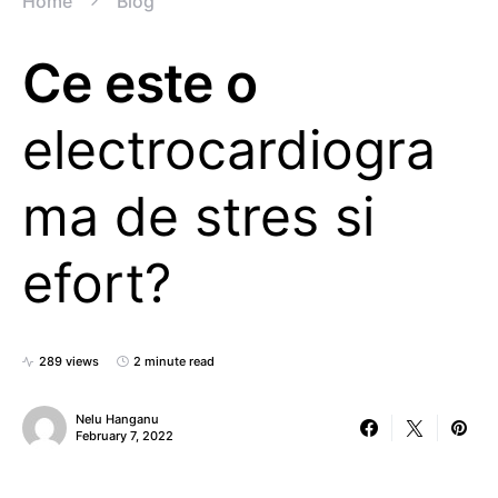
Home
Blog
Ce este o
electrocardiogra
ma de stres si
efort?
289 views
2 minute read
Nelu Hanganu
February 7, 2022