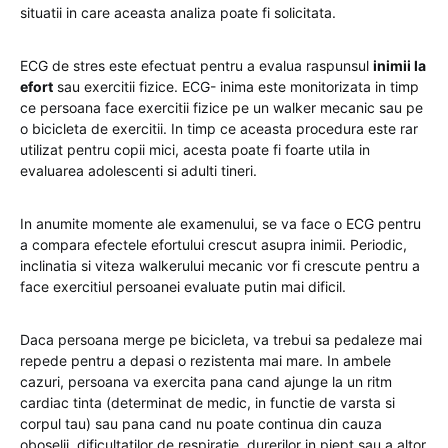
situatii in care aceasta analiza poate fi solicitata.
ECG de stres este efectuat pentru a evalua raspunsul
inimii la
efort
sau exercitii fizice. ECG- inima este monitorizata in timp
ce persoana face exercitii fizice pe un walker mecanic sau pe
o bicicleta de exercitii. In timp ce aceasta procedura este rar
utilizat pentru copii mici, acesta poate fi foarte utila in
evaluarea adolescenti si adulti tineri.
In anumite momente ale examenului, se va face o ECG pentru
a compara efectele efortului crescut asupra inimii. Periodic,
inclinatia si viteza walkerului mecanic vor fi crescute pentru a
face exercitiul persoanei evaluate putin mai dificil.
Daca persoana merge pe bicicleta, va trebui sa pedaleze mai
repede pentru a depasi o rezistenta mai mare. In ambele
cazuri, persoana va exercita pana cand ajunge la un ritm
cardiac tinta (determinat de medic, in functie de varsta si
corpul tau) sau pana cand nu poate continua din cauza
oboselii, dificultatilor de respiratie, durerilor in piept sau a altor