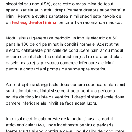
sinoatrial sau nodul SA), care este o masa mica de tesut
specializat situat in atriul drept (camera dreapta superioara) a
inimii. Pentru a evalua sanatatea inimii uneori este nevoie de
un
test ecg de efort inima
pe care il va recomanda medicul.
Nodul sinusal genereaza periodic un impuls electric de 60
pana la 100 de ori pe minut in conditii normale. Acest stimul
electric calatoreste prin caile de conducere (similar cu modul
in care curentul electric calatoreste in jos fire de la centrala la
casele noastre) si provoaca camerele inferioare ale inimii
pentru a contracta si pompa de sange spre exterior.
Atriile drepte si stangi (cele doua camere superioare ale inimii)
sunt stimulate mai intai si se contracta pentru o perioada
scurta de timp inainte ca ventriculii drepti si stangi (cele doua
camere inferioare ale inimii) sa faca acest lucru.
Impulsul electric calatoreste de la nodul sinusal la nodul
atrioventricular (AV), unde incetineste pentru o perioada
foarte scurta si apoi continua de-a lungul cailor de conducere