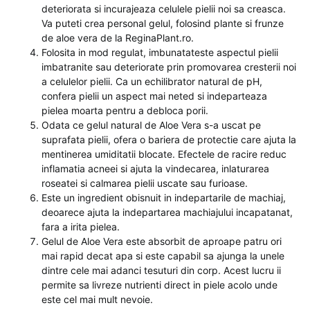
deteriorata si incurajeaza celulele pielii noi sa creasca.
Va puteti crea personal gelul, folosind plante si frunze
de aloe vera de la ReginaPlant.ro.
Folosita in mod regulat, imbunatateste aspectul pielii
imbatranite sau deteriorate prin promovarea cresterii noi
a celulelor pielii. Ca un echilibrator natural de pH,
confera pielii un aspect mai neted si indeparteaza
pielea moarta pentru a debloca porii.
Odata ce gelul natural de Aloe Vera s-a uscat pe
suprafata pielii, ofera o bariera de protectie care ajuta la
mentinerea umiditatii blocate. Efectele de racire reduc
inflamatia acneei si ajuta la vindecarea, inlaturarea
roseatei si calmarea pielii uscate sau furioase.
Este un ingredient obisnuit in indepartarile de machiaj,
deoarece ajuta la indepartarea machiajului incapatanat,
fara a irita pielea.
Gelul de Aloe Vera este absorbit de aproape patru ori
mai rapid decat apa si este capabil sa ajunga la unele
dintre cele mai adanci tesuturi din corp. Acest lucru ii
permite sa livreze nutrienti direct in piele acolo unde
este cel mai mult nevoie.