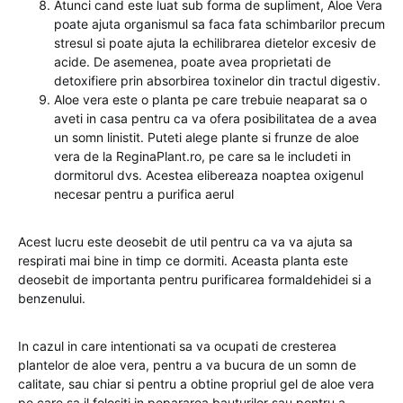
Atunci cand este luat sub forma de supliment, Aloe Vera
poate ajuta organismul sa faca fata schimbarilor precum
stresul si poate ajuta la echilibrarea dietelor excesiv de
acide. De asemenea, poate avea proprietati de
detoxifiere prin absorbirea toxinelor din tractul digestiv.
Aloe vera este o planta pe care trebuie neaparat sa o
aveti in casa pentru ca va ofera posibilitatea de a avea
un somn linistit. Puteti alege plante si frunze de aloe
vera de la ReginaPlant.ro, pe care sa le includeti in
dormitorul dvs. Acestea elibereaza noaptea oxigenul
necesar pentru a purifica aerul
Acest lucru este deosebit de util pentru ca va va ajuta sa
respirati mai bine in timp ce dormiti. Aceasta planta este
deosebit de importanta pentru purificarea formaldehidei si a
benzenului.
In cazul in care intentionati sa va ocupati de cresterea
plantelor de aloe vera, pentru a va bucura de un somn de
calitate, sau chiar si pentru a obtine propriul gel de aloe vera
pe care sa il folositi in pepararea bauturilor sau pentru a