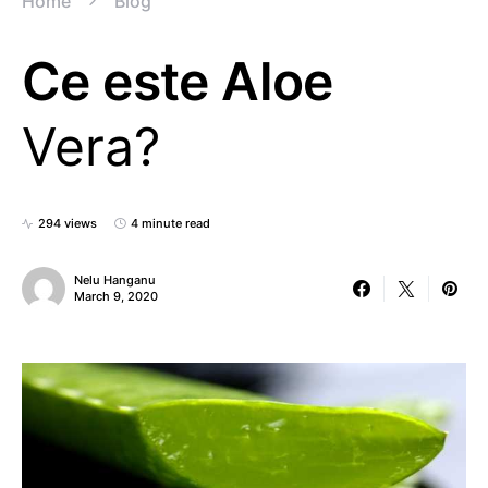
Home
Blog
Ce este Aloe
Vera?
294 views
4 minute read
Nelu Hanganu
March 9, 2020