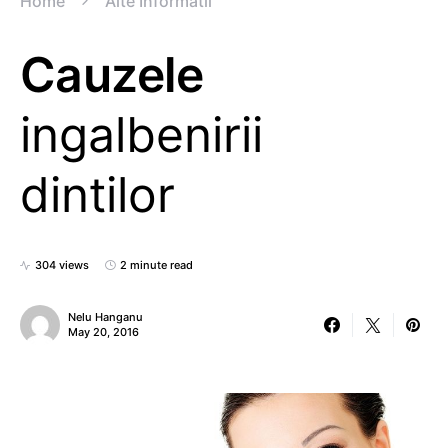
Home
Alte Informatii
Cauzele
ingalbenirii
dintilor
304 views
2 minute read
Nelu Hanganu
May 20, 2016