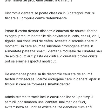
unei astfel de probleme pentru a o inlatura.
Discromia dentara se poate clasifica in 3 categorii mari si
fiecare au propriile cauze determinante.
Poate fi vorba despre discormie cauzata de anumiti factori
exogeni precum bacteriile din cavitatea bucala, ceaiul, vinul,
tigarile sau consumul de cafea. Aceasta discromie apare in
momentul in care anumite substane cromogene aflate in
alimentate pateaza smaltul dentar. Produsele de curatare sau
de albire cum ar fi pasta de dinti si o curatare profesionista
pot sa elimine aspectul neplacut.
De asemenea poate sa fie discromie cauzata de anumit
factori intrinseci sau cauze endogene care in general apar in
timpul in care se formeaza smaltul dentar.
Administrarea tetraciclinei in cazul copiilor sau pe timpul
sarcinii, consumarea unei cantitati mai mari de fluor,
avitaminoza sau pot sa existe cauze genetice cum ar fi