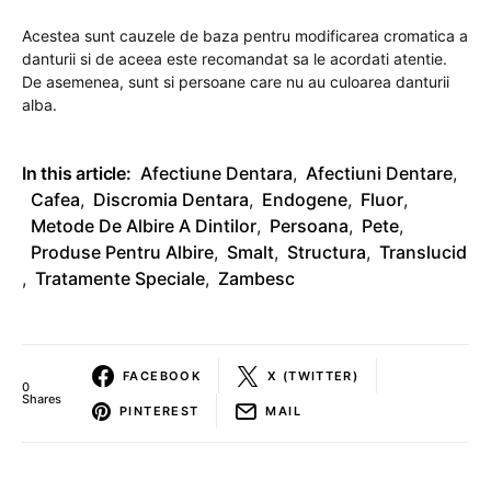
Acestea sunt cauzele de baza pentru modificarea cromatica a
danturii si de aceea este recomandat sa le acordati atentie.
De asemenea, sunt si persoane care nu au culoarea danturii
alba.
In this article:
Afectiune Dentara
,
Afectiuni Dentare
,
Cafea
,
Discromia Dentara
,
Endogene
,
Fluor
,
Metode De Albire A Dintilor
,
Persoana
,
Pete
,
Produse Pentru Albire
,
Smalt
,
Structura
,
Translucid
,
Tratamente Speciale
,
Zambesc
FACEBOOK
X (TWITTER)
0
Shares
PINTEREST
MAIL