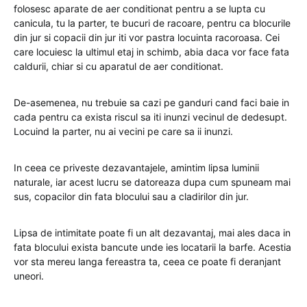
folosesc aparate de aer conditionat pentru a se lupta cu
canicula, tu la parter, te bucuri de racoare, pentru ca blocurile
din jur si copacii din jur iti vor pastra locuinta racoroasa. Cei
care locuiesc la ultimul etaj in schimb, abia daca vor face fata
caldurii, chiar si cu aparatul de aer conditionat.
De-asemenea, nu trebuie sa cazi pe ganduri cand faci baie in
cada pentru ca exista riscul sa iti inunzi vecinul de dedesupt.
Locuind la parter, nu ai vecini pe care sa ii inunzi.
In ceea ce priveste dezavantajele, amintim lipsa luminii
naturale, iar acest lucru se datoreaza dupa cum spuneam mai
sus, copacilor din fata blocului sau a cladirilor din jur.
Lipsa de intimitate poate fi un alt dezavantaj, mai ales daca in
fata blocului exista bancute unde ies locatarii la barfe. Acestia
vor sta mereu langa fereastra ta, ceea ce poate fi deranjant
uneori.