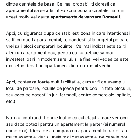
dintre cerintele de baza. Cel mai probabil iti doresti ca
apartamentul sa se afle intr-o zona buna a capitalei, iar din
acest motiv vei cauta
apartamente de vanzare Domenii.
Apoi, cu siguranta dupa ce stabilesti zona in care intentionezi
sa iti cumperi apartamentul, te gandesti si la bugetul pe care
vrei sa il aloci cumpararii locuintei. Cel mai indicat este sa iti
alegi un apartament nou, pentru ca nu trebuie sa mai
investesti bani in modernizare lui, si la final vei vedea ca este
mai ieftin decat un apartament dintr-un imobil vechi.
Apoi, conteaza foarte mult facilitatile, cum ar fi de exemplu
locul de parcare, locurile de joaca pentru copii in fata blocului,
sau ceea ce gasesti in jur (farmacii, centre comerciale, spitale,
etc.).
Nu in ultimul rand, trebuie luat in calcul etajul la care vei locui,
sau daca optezi pentru un apartament la parter (si numarul
camerelor). Ideea de a cumpara un apartament la parter, are
multe avantaje, dar si unele mici dezavantaje, pe care le poti