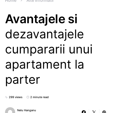
Home
Alte Informatii
Avantajele si
dezavantajele
cumpararii unui
apartament la
parter
299 views
2 minute read
Nelu Hanganu