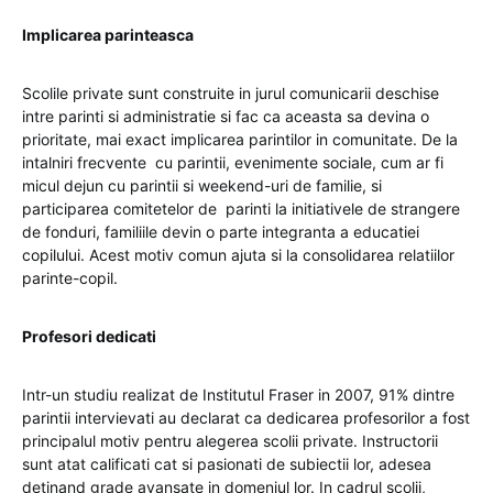
Implicarea parinteasca
Scolile private sunt construite in jurul comunicarii deschise
intre parinti si administratie si fac ca aceasta sa devina o
prioritate, mai exact implicarea parintilor in comunitate. De la
intalniri frecvente cu parintii, evenimente sociale, cum ar fi
micul dejun cu parintii si weekend-uri de familie, si
participarea comitetelor de parinti la initiativele de strangere
de fonduri, familiile devin o parte integranta a educatiei
copilului. Acest motiv comun ajuta si la consolidarea relatiilor
parinte-copil.
Profesori dedicati
Intr-un studiu realizat de Institutul Fraser in 2007, 91% dintre
parintii intervievati au declarat ca dedicarea profesorilor a fost
principalul motiv pentru alegerea scolii private. Instructorii
sunt atat calificati cat si pasionati de subiectii lor, adesea
detinand grade avansate in domeniul lor. In cadrul scolii,