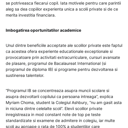
se potriveasca fiecarui copil. Iata motivele pentru care parintii
aleg sa dea copiilor experienta unica a scolii private si de ce
merita investitia financiara.
Imbogatirea oportunitatilor academice
Unul dintre beneficiile acceptate ale scolilor private este faptul
ca acestea ofera experiente educationale exceptionale si
provocatoare prin activitati extracurriculare, cursuri avansate
de plasare, programul de Bacalaureat International (si
programul de diploma IB) si programe pentru dezvoltarea si
sustinerea talentelor.
“Programul IB se concentreaza asupra muncii scolare si
asupra dezvoltarii copilului ca persoana intreaga”, explica
Myriam Choma, student la Colegiul Ashbury, “nu am gasit asta
in niciuna dintre celelalte scoli”. Elevii scolilor private
inregistreaza in mod constant note de top pe teste
standardizate si examene de admitere in colegiu, iar multe
scoli au aproape o rata de 100% a studentilor care