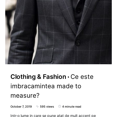
Clothing & Fashion
Ce este
imbracamintea made to
measure?
October 7, 2019
595 views
4 minute read
Intr-o lume in care se pune atat de mult accent pe