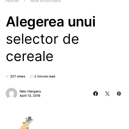
Home
Alte Informatii
Alegerea unui
selector de
cereale
327 views
2 minute read
Nelu Hanganu
April 13, 2016