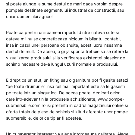
si poate ajunge la sume destul de mari daca vorbim despre
pompele destinate segmentului industrial de constructii, sau
chiar domeniului agricol.
Poate ca pentru unii oameni raportul dintre cateva sute si
cateva mii nu se concretizeaza nicicum in bilantul contabil,
insa in cazul unei persoane obisnuite, acest lucru inseamna
destul de mult. De aceea, o grija sporita trebuie sa se refere la
vizualizarea produsului si la verificarea existentei pieselor de
schimb necesare de-a lungul uzurii normale a produsului.
E drept ca un stut, un fiting sau o garnitura pot fi gasite astazi
“pe toate drumurile” insa cel mai important este sa le gasesti
pe toate intr-un singur loc. De aceea poate, dedicati celor
care intr-adevar tin la produsele achizitionate, www.pompe-
submersibile.com.ro isi prezinta in cadrul magazinului online si
oferta totala de piese de schimb si kituri aferente unor pompe
submersibile, de orice tip ar fi acestea.
Un cumparator interesat va alege intotdeauna calitatea. Alege