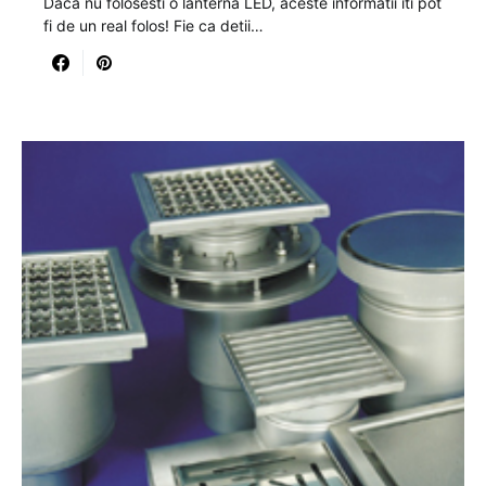
Daca nu folosesti o lanterna LED, aceste informatii iti pot
fi de un real folos! Fie ca detii…