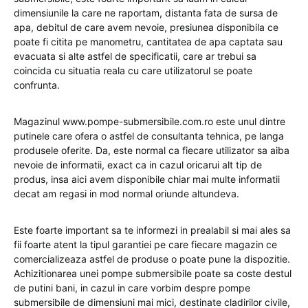
dimensiunile la care ne raportam, distanta fata de sursa de
apa, debitul de care avem nevoie, presiunea disponibila ce
poate fi citita pe manometru, cantitatea de apa captata sau
evacuata si alte astfel de specificatii, care ar trebui sa
coincida cu situatia reala cu care utilizatorul se poate
confrunta.
Magazinul www.pompe-submersibile.com.ro este unul dintre
putinele care ofera o astfel de consultanta tehnica, pe langa
produsele oferite. Da, este normal ca fiecare utilizator sa aiba
nevoie de informatii, exact ca in cazul oricarui alt tip de
produs, insa aici avem disponibile chiar mai multe informatii
decat am regasi in mod normal oriunde altundeva.
Este foarte important sa te informezi in prealabil si mai ales sa
fii foarte atent la tipul garantiei pe care fiecare magazin ce
comercializeaza astfel de produse o poate pune la dispozitie.
Achizitionarea unei pompe submersibile poate sa coste destul
de putini bani, in cazul in care vorbim despre pompe
submersibile de dimensiuni mai mici, destinate cladirilor civile,