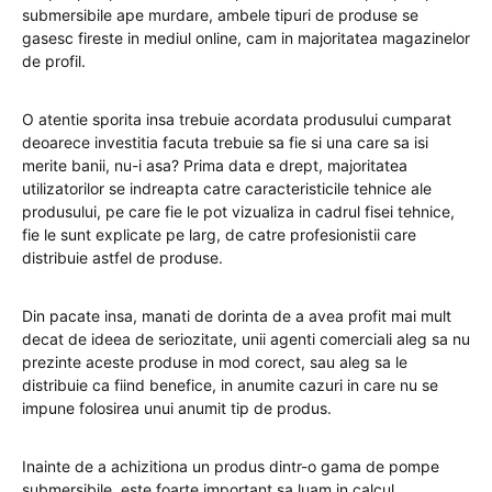
submersibile ape murdare, ambele tipuri de produse se
gasesc fireste in mediul online, cam in majoritatea magazinelor
de profil.
O atentie sporita insa trebuie acordata produsului cumparat
deoarece investitia facuta trebuie sa fie si una care sa isi
merite banii, nu-i asa? Prima data e drept, majoritatea
utilizatorilor se indreapta catre caracteristicile tehnice ale
produsului, pe care fie le pot vizualiza in cadrul fisei tehnice,
fie le sunt explicate pe larg, de catre profesionistii care
distribuie astfel de produse.
Din pacate insa, manati de dorinta de a avea profit mai mult
decat de ideea de seriozitate, unii agenti comerciali aleg sa nu
prezinte aceste produse in mod corect, sau aleg sa le
distribuie ca fiind benefice, in anumite cazuri in care nu se
impune folosirea unui anumit tip de produs.
Inainte de a achizitiona un produs dintr-o gama de pompe
submersibile, este foarte important sa luam in calcul